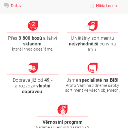
Dotaz
Hlídat cenu
Přes
3 800 boxů
a lahví
U většiny sortimentu
skladem
,
nejvýhodnější
ceny na
které ihned odesíláme.
trhu.
Doprava již od
49,-
Jsme
specialisté na BiB
!
a rozvozy
vlastní
Proto Vám nabídneme široký
sortiment ve všech objemech.
dopravou
.
Věrnostní program
Vážíme si věrných zákazníků