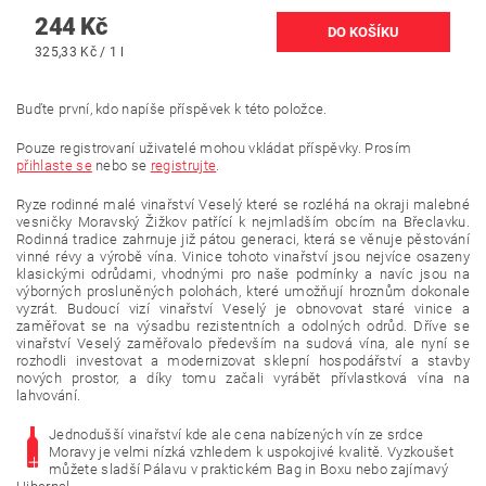
244 Kč
325,33 Kč / 1 l
Buďte první, kdo napíše příspěvek k této položce.
Pouze registrovaní uživatelé mohou vkládat příspěvky. Prosím
přihlaste se
nebo se
registrujte
.
Ryze rodinné malé vinařství Veselý které se rozléhá na okraji malebné
vesničky Moravský Žižkov patřící k nejmladším obcím na Břeclavku.
Rodinná tradice zahrnuje již pátou generaci, která se věnuje pěstování
vinné révy a výrobě vína. Vinice tohoto vinařství jsou nejvíce osazeny
klasickými odrůdami, vhodnými pro naše podmínky a navíc jsou na
výborných prosluněných polohách, které umožňují hroznům dokonale
vyzrát. Budoucí vizí vinařství Veselý je obnovovat staré vinice a
zaměřovat se na výsadbu rezistentních a odolných odrůd. Dříve se
vinařství Veselý zaměřovalo především na sudová vína, ale nyní se
rozhodli investovat a modernizovat sklepní hospodářství a stavby
nových prostor, a díky tomu začali vyrábět přívlastková vína na
lahvování.
Jednodušší vinařství kde ale cena nabízených vín ze srdce
Moravy je velmi nízká vzhledem k uspokojivé kvalitě. Vyzkoušet
můžete sladší Pálavu v praktickém Bag in Boxu nebo zajímavý