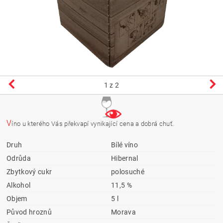
1
z 2
V
íno u kterého Vás překvapí vynikající cena a dobrá chuť.
Druh
Bílé víno
Odrůda
Hibernal
Zbytkový cukr
polosuché
Alkohol
11,5 %
Objem
5 l
Původ hroznů
Morava