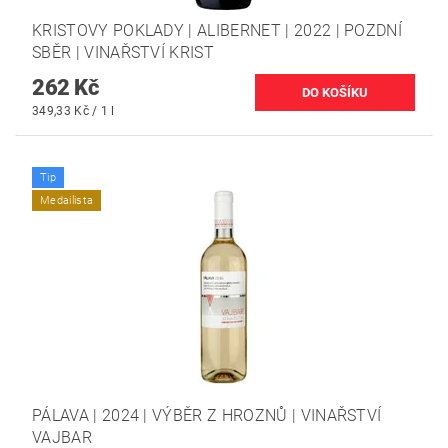
KRISTOVY POKLADY | ALIBERNET | 2022 | POZDNÍ
SBĚR | VINAŘSTVÍ KRIST
262 Kč
349,33 Kč / 1 l
Tip
Medailista
PÁLAVA | 2024 | VÝBĚR Z HROZNŮ | VINAŘSTVÍ
VAJBAR