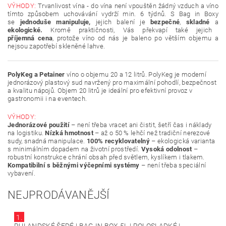
VÝHODY:
Trvanlivost vína - do vína není vpouštěn žádný vzduch a víno
tímto způsobem uchovávání vydrží min. 6 týdnů. S Bag in Boxy
se
jednoduše manipuluje,
jejich balení je
bezpečné
,
skladné
a
ekologické.
Kromě praktičnosti,
Vás překvapí také jejich
příjemná
cena
, protože víno od nás je baleno po větším objemu a
nejsou zapotřebí skleněné lahve.
PolyKeg a Petainer
víno o objemu 20 a 12 litrů. PolyKeg je moderní
jednorázový plastový sud navržený pro maximální pohodlí, bezpečnost
a kvalitu nápojů. Objem 20 litrů je ideální pro efektivní provoz v
gastronomii i na eventech.
VÝHODY:
Jednorázové použití
– není třeba vracet ani čistit, šetří čas i náklady
na logistiku.
Nízká hmotnost
– až o 50 % lehčí než tradiční nerezové
sudy, snadná manipulace.
100% recyklovatelný
– ekologická varianta
s minimálním dopadem na životní prostředí.
Vysoká odolnost
–
robustní konstrukce chrání obsah před světlem, kyslíkem i tlakem.
Kompatibilní s běžnými výčepními systémy
– není třeba speciální
vybavení.
NEJPRODÁVANĚJŠÍ
1.