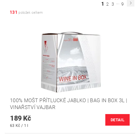
...
1
2
3
9
131
položek celkem
100% MOŠT PŘÍTLUCKÉ JABLKO | BAG IN BOX 3L |
VINAŘSTVÍ VAJBAR
189 Kč
DETAIL
63 Kč / 1 l