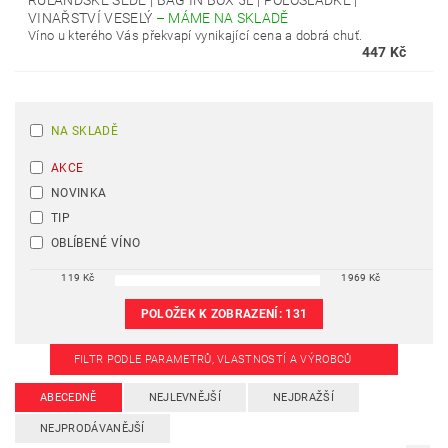
RULANDSKÉ ŠEDÉ | BAG IN BOX 5L | POLOSLADKÉ |
VINAŘSTVÍ VESELÝ
–
MÁME NA SKLADĚ
Víno u kterého Vás překvapí vynikající cena a dobrá chuť.
447 Kč
NA SKLADĚ
AKCE
NOVINKA
TIP
OBLÍBENÉ VÍNO
119
Kč
1969
Kč
POLOŽEK K ZOBRAZENÍ:
131
FILTR PODLE PARAMETRŮ, VLASTNOSTÍ A VÝROBCŮ
ABECEDNĚ
NEJLEVNĚJŠÍ
NEJDRAŽŠÍ
NEJPRODÁVANĚJŠÍ