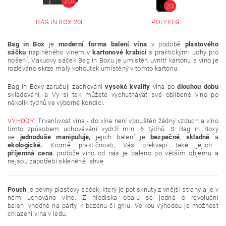
BAG IN BOX 20L
POLYKEG
Bag in Box
je
moderní forma balení vína
v podobě
plastového
sáčku
naplněného vínem v
kartonové krabici
s praktickými uchy pro
nošení. Vakuový sáček Bag in Boxu je umístěn uvnitř kartonu a víno je
rozléváno skrze malý kohoutek umístěný v tomto kartonu.
Bag in Boxy zaručují zachování
vysoké kvality
vína po
dlouhou dobu
skladování, a Vy si tak můžete vychutnávat své
oblíbené víno po
několik týdnů ve výborné kondici.
VÝHODY:
Trvanlivost vína - do vína není vpouštěn žádný vzduch a víno
tímto způsobem uchovávání vydrží min. 6 týdnů. S Bag in Boxy
se
jednoduše manipuluje,
jejich balení je
bezpečné
,
skladné
a
ekologické.
Kromě praktičnosti,
Vás překvapí také jejich
příjemná
cena
, protože víno od nás je baleno po větším objemu a
nejsou zapotřebí skleněné lahve.
Pouch
je pevný plastový sáček, který je potisknutý z vnější strany a je v
něm uchováno víno. Z hlediska obalu se jedná o revoluční
balení vhodné na párty, k bazénu či grilu. Velkou výhodou je možnost
chlazení vína v ledu.