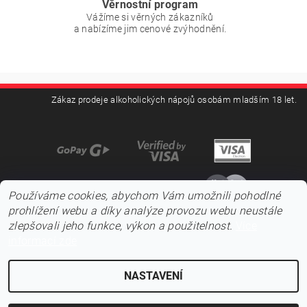
Věrnostní program
Vážíme si věrných zákazníků
a nabízíme jim cenové zvýhodnění.
Zákaz prodeje alkoholických nápojů osobám mladším 18 let.
Používáme cookies, abychom Vám umožnili pohodlné
prohlížení webu a díky analýze provozu webu neustále
zlepšovali jeho funkce, výkon a použitelnost.
Více
informací zde
NASTAVENÍ
2026 ©
Pojďnavíno.cz
, všechna práva vyhrazena