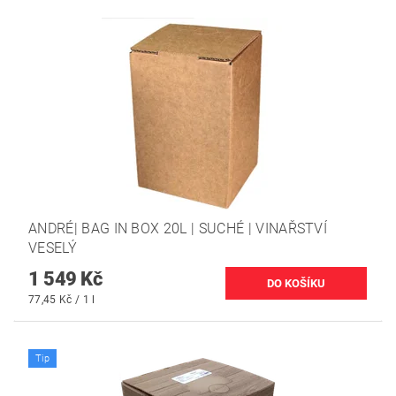
ANDRÉ| BAG IN BOX 20L | SUCHÉ | VINAŘSTVÍ
VESELÝ
1 549 Kč
77,45 Kč / 1 l
Tip