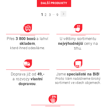
DALŠÍ PRODUKTY
...
1
2
3
9
Přes
3 800 boxů
a lahví
U většiny sortimentu
skladem
,
nejvýhodnější
ceny na
které ihned odesíláme.
trhu.
Doprava již od
49,-
Jsme
specialisté na BiB
!
a rozvozy
vlastní
Proto Vám nabídneme široký
sortiment ve všech objemech.
dopravou
.