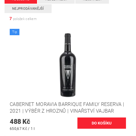
NEJPRODÁVANĚJŠÍ
7
položek celkem
Tip
CABERNET MORAVIA BARRIQUE FAMILY RESERVA |
2021 | VÝBĚR Z HROZNŮ | VINAŘSTVÍ VAJBAR
488 Kč
650,67 Kč / 1 l