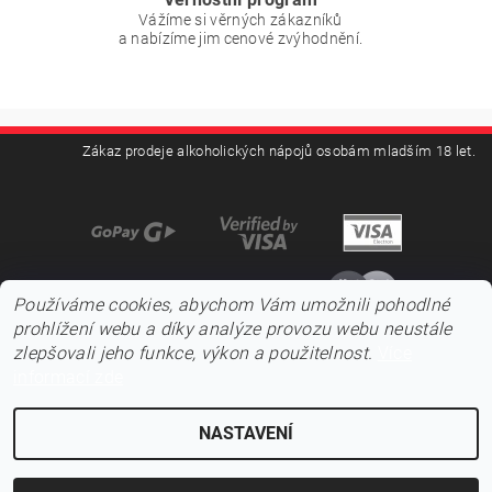
Vážíme si věrných zákazníků
a nabízíme jim cenové zvýhodnění.
Zákaz prodeje alkoholických nápojů osobám mladším 18 let.
Používáme cookies, abychom Vám umožnili pohodlné
prohlížení webu a díky analýze provozu webu neustále
zlepšovali jeho funkce, výkon a použitelnost.
Více
informací zde
NASTAVENÍ
2026 ©
Pojďnavíno.cz
, všechna práva vyhrazena