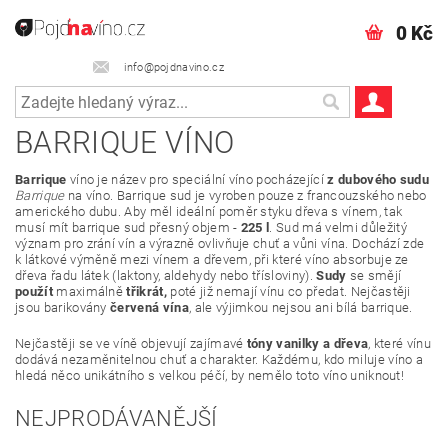
0 Kč
info@pojdnavino.cz
BARRIQUE VÍNO
Barrique
víno je název pro speciální víno pocházející
z dubového sudu
Barrique
na víno. Barrique sud je vyroben pouze z francouzského nebo
amerického dubu. Aby měl ideální poměr styku dřeva s vínem, tak
musí mít barrique sud přesný objem -
225
l
. Sud má velmi důležitý
význam pro zrání vín a výrazně ovlivňuje chuť a vůni vína. Dochází zde
k látkové výměně mezi vínem a dřevem, při které víno absorbuje ze
dřeva řadu látek (laktony, aldehydy nebo třísloviny).
Sudy
se smějí
použít
maximálně
třikrát,
poté již nemají vínu co předat. Nejčastěji
jsou barikovány
červená vína
, ale výjimkou nejsou ani bílá barrique.
Nejčastěji se ve víně objevují zajímavé
tóny vanilky a dřeva
, které vínu
dodává
nezaměnitelnou chuť a charakter. Každému, kdo miluje víno a
hledá něco unikátního s velkou péčí, by nemělo toto víno uniknout!
NEJPRODÁVANĚJŠÍ