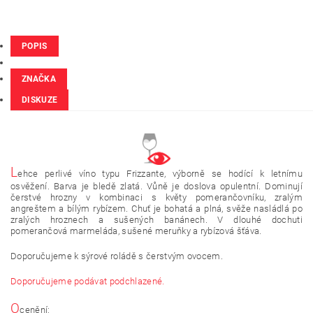
POPIS
ZNAČKA
DISKUZE
L
ehce perlivé víno typu Frizzante, výborně se hodící k letnímu
osvěžení. Barva je bledě zlatá. Vůně je doslova opulentní. Dominují
čerstvé hrozny v kombinaci s květy pomerančovníku, zralým
angreštem a bílým rybízem. Chuť je bohatá a plná, svěže nasládlá po
zralých hroznech a sušených banánech. V dlouhé dochuti
pomerančová marmeláda, sušené meruňky a rybízová šťáva.
Doporučujeme k sýrové roládě s čerstvým ovocem.
Doporučujeme podávat podchlazené.
O
cenění: