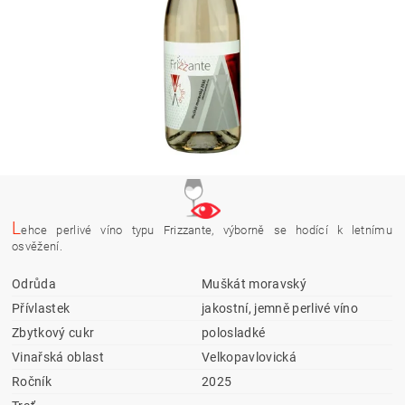
L
ehce perlivé víno typu Frizzante, výborně se hodící k letnímu
osvěžení.
Odrůda
Muškát moravský
Přívlastek
jakostní, jemně perlivé víno
Zbytkový cukr
polosladké
Vinařská oblast
Velkopavlovická
Ročník
2025