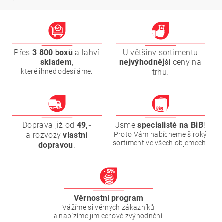
Přes
3 800 boxů
a lahví
U většiny sortimentu
skladem
,
nejvýhodnější
ceny na
které ihned odesíláme.
trhu.
Doprava již od
49,-
Jsme
specialisté na BiB
!
a rozvozy
vlastní
Proto Vám nabídneme široký
sortiment ve všech objemech.
dopravou
.
Věrnostní program
Vážíme si věrných zákazníků
a nabízíme jim cenové zvýhodnění.