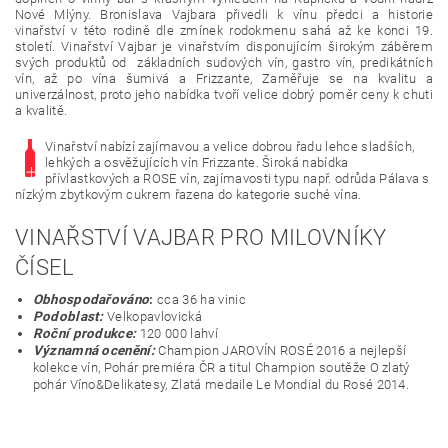
Nové Mlýny. Bronislava Vajbara přivedli k vínu předci a historie
vinařství v této rodině dle zmínek rodokmenu sahá až ke konci 19.
století. Vinařství Vajbar je vinařstvím disponujícím širokým záběrem
svých produktů od základních sudových vín, gastro vín, predikátních
vín, až po vína šumivá a Frizzante, Zaměřuje se na kvalitu a
univerzálnost, proto jeho nabídka tvoří velice dobrý poměr ceny k chuti
a kvalitě.
Vinařství nabízí zajímavou a velice dobrou řadu lehce sladších,
lehkých a osvěžujících vín Frizzante. Široká nabídka
přívlastkových a ROSE vín, zajímavosti typu např. odrůda Pálava s
nízkým zbytkovým cukrem řazena do kategorie suché vína.
VINAŘSTVÍ VAJBAR PRO MILOVNÍKY
ČÍSEL
Obhospodařováno
:
cca 36 ha vinic
Podoblast:
Velkopavlovická
Roční produkce:
120 000 lahví
Významná ocenění:
Champion JAROVÍN ROSÉ 2016 a nejlepší
kolekce vín, Pohár premiéra ČR a titul Champion soutěže O zlatý
pohár Víno&Delikatesy, Zlatá medaile Le Mondial du Rosé 2014.