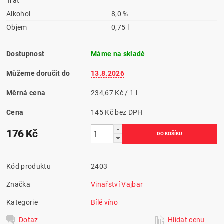
Trať
Alkohol
8,0 %
Objem
0,75 l
Dostupnost
Máme na skladě
Můžeme doručit do
13.8.2026
Měrná cena
234,67 Kč / 1 l
Cena
145 Kč bez DPH
176 Kč
Kód produktu
2403
Značka
Vinařství Vajbar
Kategorie
Bílé víno
Dotaz
Hlídat cenu