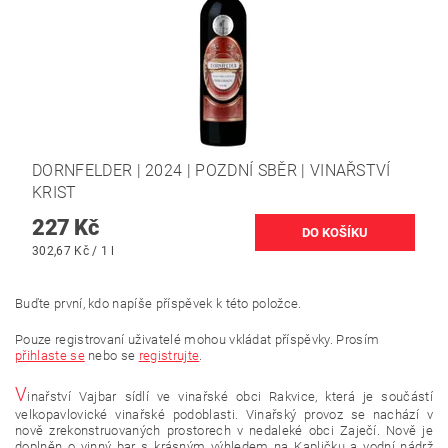
DORNFELDER | 2024 | POZDNÍ SBĚR | VINAŘSTVÍ
KRIST
227 Kč
302,67 Kč / 1 l
Buďte první, kdo napíše příspěvek k této položce.
Pouze registrovaní uživatelé mohou vkládat příspěvky. Prosím
přihlaste se
nebo se
registrujte
.
V
inařství Vajbar sídlí ve vinařské obci Rakvice, která je součástí
velkopavlovické vinařské podoblasti. Vinařský provoz se nachází v
nově zrekonstruovaných prostorech v nedaleké obci Zaječí. Nově je
doplněn o vinný bar s krásným výhledem na Kapličku a vodní nádrž