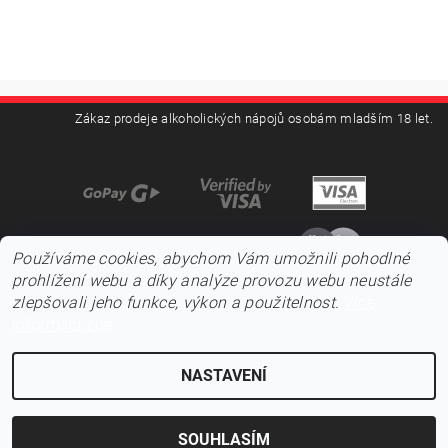
Zákaz prodeje alkoholických nápojů osobám mladším 18 let.
Používáme cookies, abychom Vám umožnili pohodlné
prohlížení webu a díky analýze provozu webu neustále
zlepšovali jeho funkce, výkon a použitelnost.
Více
informací zde
NASTAVENÍ
2026 ©
Pojďnavíno.cz
, všechna práva vyhrazena
Vytvořil Shoptet
SOUHLASÍM