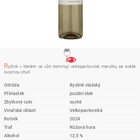
R
yzlink v kterém ve vůni dominují velkopavlovické meruňky se svěže
ovocnou chutí.
Odrůda
Ryzlink vlašský
Přívlastek
pozdní sběr
Zbytkový cukr
suché
Vinařská oblast
Velkopavlovická
Ročník
2024
Trať
Růžová hora
Alkohol
12,5 %