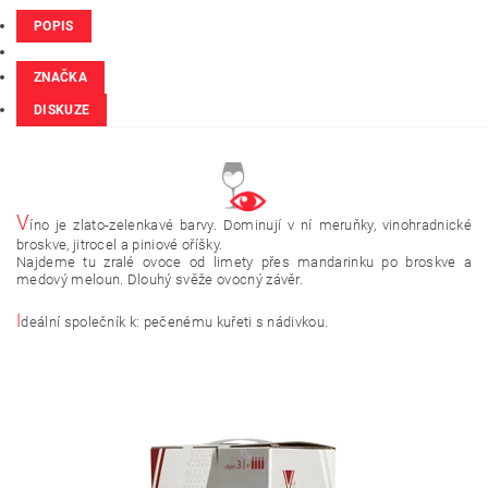
POPIS
ZNAČKA
DISKUZE
V
íno je zlato-zelenkavé barvy. Dominují v ní meruňky, vinohradnické
broskve, jitrocel a piniové oříšky.
Najdeme tu zralé ovoce od limety přes mandarinku po broskve a
medový meloun. Dlouhý svěže ovocný závěr.
I
deální společník k: pečenému kuřeti s nádivkou.