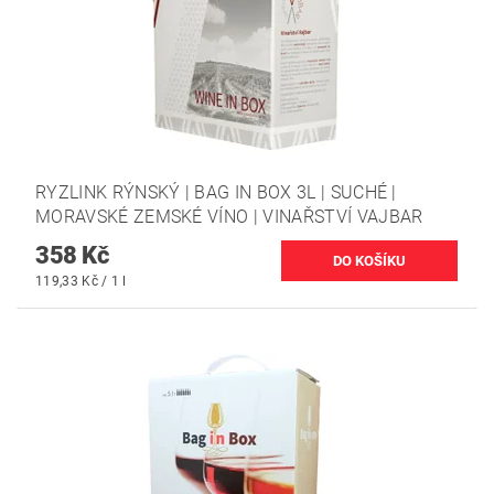
RYZLINK RÝNSKÝ | BAG IN BOX 3L | SUCHÉ |
MORAVSKÉ ZEMSKÉ VÍNO | VINAŘSTVÍ VAJBAR
358 Kč
119,33 Kč / 1 l