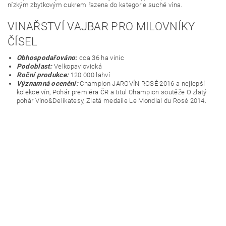
nízkým zbytkovým cukrem řazena do kategorie suché vína.
VINAŘSTVÍ VAJBAR PRO MILOVNÍKY
ČÍSEL
Obhospodařováno
:
cca 36 ha vinic
Podoblast:
Velkopavlovická
Roční produkce:
120 000 lahví
Významná ocenění:
Champion JAROVÍN ROSÉ 2016 a nejlepší
kolekce vín, Pohár premiéra ČR a titul Champion soutěže O zlatý
pohár Víno&Delikatesy, Zlatá medaile Le Mondial du Rosé 2014.