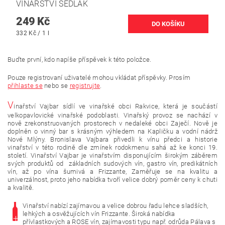
VINAŘSTVÍ SEDLÁK
249 Kč
332 Kč / 1 l
Buďte první, kdo napíše příspěvek k této položce.
Pouze registrovaní uživatelé mohou vkládat příspěvky. Prosím
přihlaste se
nebo se
registrujte
.
V
inařství Vajbar sídlí ve vinařské obci Rakvice, která je součástí
velkopavlovické vinařské podoblasti. Vinařský provoz se nachází v
nově zrekonstruovaných prostorech v nedaleké obci Zaječí. Nově je
doplněn o vinný bar s krásným výhledem na Kapličku a vodní nádrž
Nové Mlýny. Bronislava Vajbara přivedli k vínu předci a historie
vinařství v této rodině dle zmínek rodokmenu sahá až ke konci 19.
století. Vinařství Vajbar je vinařstvím disponujícím širokým záběrem
svých produktů od základních sudových vín, gastro vín, predikátních
vín, až po vína šumivá a Frizzante, Zaměřuje se na kvalitu a
univerzálnost, proto jeho nabídka tvoří velice dobrý poměr ceny k chuti
a kvalitě.
Vinařství nabízí zajímavou a velice dobrou řadu lehce sladších,
lehkých a osvěžujících vín Frizzante. Široká nabídka
přívlastkových a ROSE vín, zajímavosti typu např. odrůda Pálava s