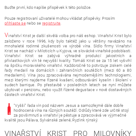
Buďte první, kdo napíše příspěvek k této položce.
Pouze registrovaní uživatelé mohou vkládat příspěvky. Prosím
přihlaste se
nebo se
registrujte
.
V
inařství Krist je další skvělá volba pro náš eshop. Vinařství Krist bylo
založeno v roce 1996, kdy bylo taktéž jako u většiny navázáno na
mnohaleté rodinné zkušenosti ve výrobě vína. Sídlo firmy Vinařství
Krist se nachází v Miloticích u Kyjova, ve slovácké vinařské podoblasti.
Vinařství Krist se zabývá výhradně produkcí jakostních a
přívlastkových vín té nejvyšší kvality. Tomáš Krist se za 15 let vyšvihl
na špičku moravského vinařství. Každoročně to potvrzuje ziskem celé
řady medailí na domácích i zahraničních soutěžích (mezi 60 a 80
medailemi). Vína jsou zpracovávána nejmodernějšími technologiemi,
mezi kterými najdeme řízené kvašení, odbourávání kyselin i školení v
sudech barrique. Po přestavbě v posledních letech se nyní můžete
ubytovat v penzionu, nebo využít řízené degustace v nově dostavěných
částech vinařství Krist.
"Vyšší" řada vín pod názvem Jesus a samozřejmě dále dobře
hodnocená vína na různých soutěží. Odrůdy které zde určitě stojí
za povšimnutí a vinařství je pěstuje a zpracovává ve výjimečné
kvalitě jsou Pálava, Sylvánské zelené, Ryzlink rýnský.
VINAŘSTVÍ KRIST PRO MILOVNÍKY