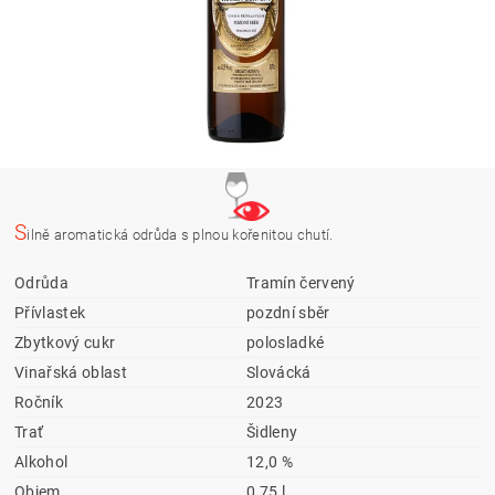
S
ilně aromatická odrůda s plnou kořenitou chutí.
Odrůda
Tramín červený
Přívlastek
pozdní sběr
Zbytkový cukr
polosladké
Vinařská oblast
Slovácká
Ročník
2023
Trať
Šidleny
Alkohol
12,0 %
Objem
0,75 l