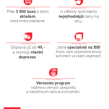
Přes
3 800 boxů
a lahví
U většiny sortimentu
skladem
,
nejvýhodnější
ceny na
které ihned odesíláme.
trhu.
Doprava již od
49,-
Jsme
specialisté na BiB
!
a rozvozy
vlastní
Proto Vám nabídneme široký
sortiment ve všech objemech.
dopravou
.
Věrnostní program
Vážíme si věrných zákazníků
a nabízíme jim cenové zvýhodnění.