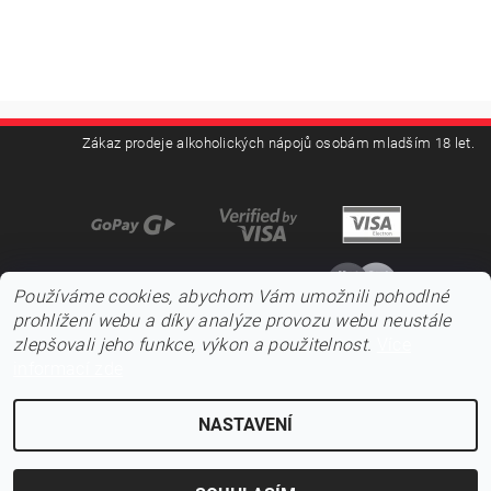
Zákaz prodeje alkoholických nápojů osobám mladším 18 let.
Používáme cookies, abychom Vám umožnili pohodlné
prohlížení webu a díky analýze provozu webu neustále
zlepšovali jeho funkce, výkon a použitelnost.
Více
informací zde
NASTAVENÍ
2026 ©
Pojďnavíno.cz
, všechna práva vyhrazena