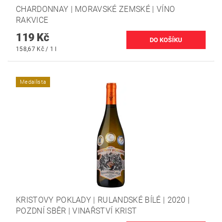
CHARDONNAY | MORAVSKÉ ZEMSKÉ | VÍNO
RAKVICE
119 Kč
158,67 Kč / 1 l
Medailista
KRISTOVY POKLADY | RULANDSKÉ BÍLÉ | 2020 |
POZDNÍ SBĚR | VINAŘSTVÍ KRIST