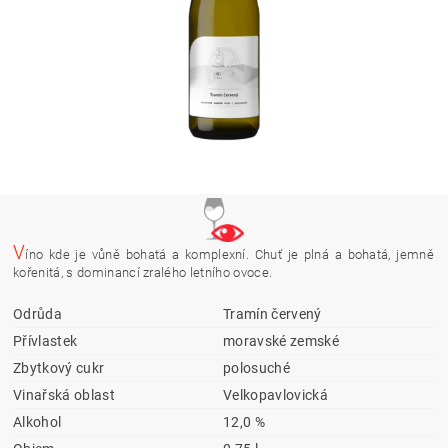
V
íno kde je vůně bohatá a komplexní. Chuť je plná a bohatá, jemně
kořenitá, s dominancí zralého letního ovoce.
Odrůda
Tramín červený
Přívlastek
moravské zemské
Zbytkový cukr
polosuché
Vinařská oblast
Velkopavlovická
Alkohol
12,0 %