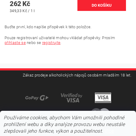
262 Kč
349,33 Kč / 1 l
Buďte první, kdo napíše příspěvek k této položce.
Pouze registrovaní uživatelé mohou vkládat příspěvky. Prosím
přihlaste se
nebo se
registrujte
.
Zákaz prodeje alkoholických nápojů osobám mladším 18 let.
Používáme cookies, abychom Vám umožnili pohodlné
prohlížení webu a díky analýze provozu webu neustále
zlepšovali jeho funkce, výkon a použitelnost.
Více