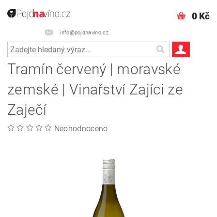
0 Kč
info@pojdnavino.cz
Tramín červený | moravské
zemské | Vinařství Zajíci ze
Zaječí
Neohodnoceno