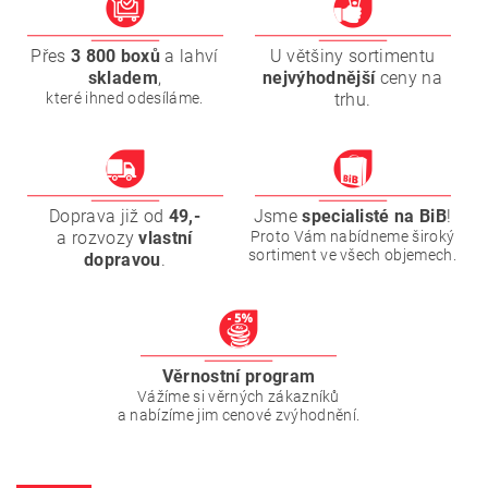
Přes
3 800 boxů
a lahví
U většiny sortimentu
skladem
,
nejvýhodnější
ceny na
které ihned odesíláme.
trhu.
Doprava již od
49,-
Jsme
specialisté na BiB
!
a rozvozy
vlastní
Proto Vám nabídneme široký
sortiment ve všech objemech.
dopravou
.
Věrnostní program
Vážíme si věrných zákazníků
a nabízíme jim cenové zvýhodnění.