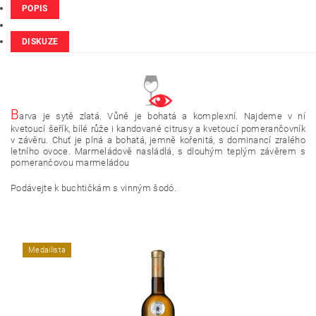
POPIS
DISKUZE
B
arva je sytě zlatá. Vůně je bohatá a komplexní. Najdeme v ní
kvetoucí šeřík, bílé růže i kandované citrusy a kvetoucí pomerančovník
v závěru. Chuť je plná a bohatá, jemně kořenitá, s dominancí zralého
letního ovoce. Marmeládově nasládlá, s dlouhým teplým závěrem s
pomerančovou marmeládou
Podávejte k buchtičkám s vinným šodó.
Medailista