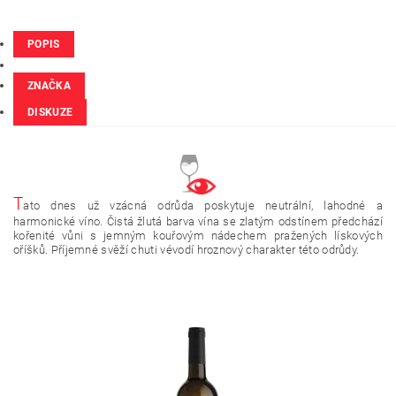
POPIS
ZNAČKA
DISKUZE
T
ato dnes už vzácná odrůda poskytuje neutrální, lahodné a
harmonické víno. Čistá žlutá barva vína se zlatým odstínem předchází
kořenité vůni s jemným kouřovým nádechem pražených lískových
oříšků. Příjemné svěží chuti vévodí hroznový charakter této odrůdy.