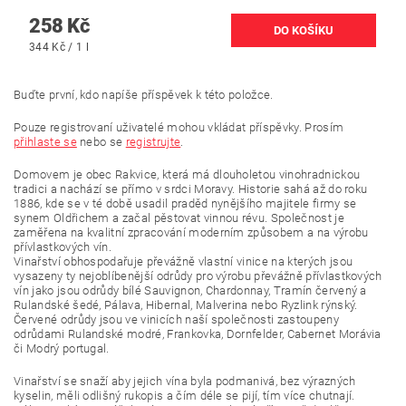
258 Kč
344 Kč / 1 l
Buďte první, kdo napíše příspěvek k této položce.
Pouze registrovaní uživatelé mohou vkládat příspěvky. Prosím
přihlaste se
nebo se
registrujte
.
Domovem je obec Rakvice, která má dlouholetou vinohradnickou
tradici a nachází se přímo v srdci Moravy. Historie sahá až do roku
1886, kde se v té době usadil praděd nynějšího majitele firmy se
synem Oldřichem a začal pěstovat vinnou révu. Společnost je
zaměřena na kvalitní zpracování moderním způsobem a na výrobu
přívlastkových vín.
Vinařství obhospodařuje převážně vlastní vinice na kterých jsou
vysazeny ty nejoblíbenější odrůdy pro výrobu převážně přívlastkových
vín jako jsou odrůdy bílé Sauvignon, Chardonnay, Tramín červený a
Rulandské šedé, Pálava, Hibernal, Malverina nebo Ryzlink rýnský.
Červené odrůdy jsou ve vinicích naší společnosti zastoupeny
odrůdami Rulandské modré, Frankovka, Dornfelder, Cabernet Morávia
či Modrý portugal.
Vinařství se snaží aby jejich vína byla podmanivá, bez výrazných
kyselin, měli odlišný rukopis a čím déle se pijí, tím více chutnají.