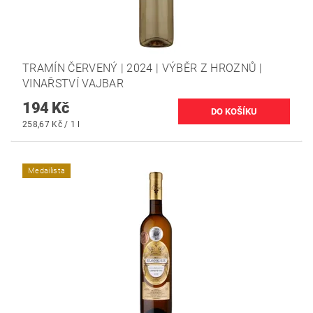
TRAMÍN ČERVENÝ | 2024 | VÝBĚR Z HROZNŮ |
VINAŘSTVÍ VAJBAR
194 Kč
258,67 Kč / 1 l
Medailista