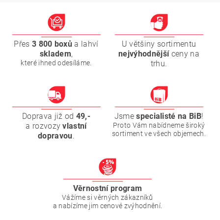
Přes
3 800 boxů
a lahví
U většiny sortimentu
skladem
,
nejvýhodnější
ceny na
které ihned odesíláme.
trhu.
Doprava již od
49,-
Jsme
specialisté na BiB
!
a rozvozy
vlastní
Proto Vám nabídneme široký
sortiment ve všech objemech.
dopravou
.
Věrnostní program
Vážíme si věrných zákazníků
a nabízíme jim cenové zvýhodnění.