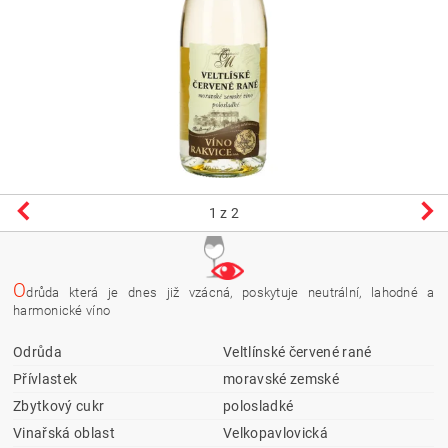
1
z 2
O
drůda která je dnes již vzácná, poskytuje neutrální, lahodné a
harmonické víno
Odrůda
Veltlínské červené rané
Přívlastek
moravské zemské
Zbytkový cukr
polosladké
Vinařská oblast
Velkopavlovická