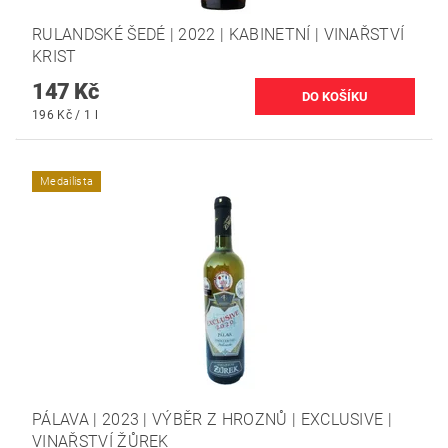
RULANDSKÉ ŠEDÉ | 2022 | KABINETNÍ | VINAŘSTVÍ
KRIST
147 Kč
196 Kč / 1 l
Medailista
PÁLAVA | 2023 | VÝBĚR Z HROZNŮ | EXCLUSIVE |
VINAŘSTVÍ ŽŮREK