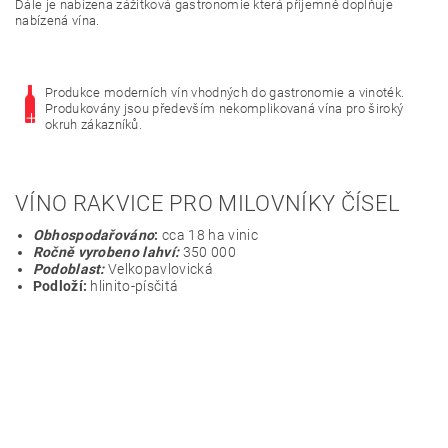
Dále je nabízena zážitková gastronomie která příjemně doplňuje
nabízená vína.
Produkce moderních vín vhodných do gastronomie a vinoték.
Produkovány jsou především nekomplikovaná vína pro široký
okruh zákazníků.
VÍNO RAKVICE PRO MILOVNÍKY ČÍSEL
Obhospodařováno
:
cca 18 ha vinic
Ročně vyrobeno lahví:
350 000
Podoblast:
Velkopavlovická
Podloží:
hlinito-písčitá