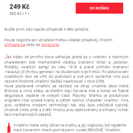
249 Kč
332 Kč / 1 l
Buďte první, kdo napíše příspěvek k této položce.
Pouze registrovaní uživatelé mohou vkládat příspěvky. Prosím
přihlaste se
nebo se
registrujte
.
J
ak název od prvního slova odhaluje, jedná se o vinařství s rodinným
charakterem kde momentálně vládnou bratranci Milan a Jaroslav.
Počátky vinařství sahají do roku 1918 a právě zmínění bratranci
navazují již čtvrtou generací na zkušenosti svých otců. Po absolvování
vinařských škol se vrhli do podnikání a své první společné víno pod
názvem Rodinné vinařství Sedlák nalahvovali v roce 2006.
Nově postavené vinařství se nachází na okraji vinařské obce Velké
Bílovice a vinný sklep, ve kterém zrají červená vína a konají se řízené
degustace, najdete ve sklepní části Půrynky. Snahou je produkovat
originální vína vysoké kvality a udržet rodinný charakter vinařství. Vína
jsou vyráběna moderní technologií tak, aby byla odrůdově typická,
chuťově čistá, plná a svěží Hrozny jsou opečovávány a sklízeny ručně,
bez mechanických zásahů.
Vinařství klade velký důraz na kvalitu, a její vlajkovou loď najdeme
mezi červeným vínem pod názvem cuvée RENOMÉ. Vinařství