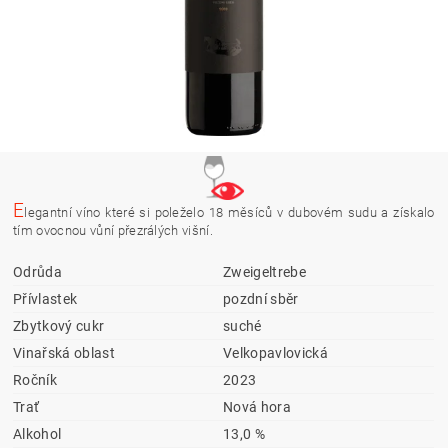
E
legantní víno které si poleželo 18 měsíců v dubovém sudu a získalo
tím ovocnou vůní přezrálých višní.
Odrůda
Zweigeltrebe
Přívlastek
pozdní sběr
Zbytkový cukr
suché
Vinařská oblast
Velkopavlovická
Ročník
2023
Trať
Nová hora
Alkohol
13,0 %