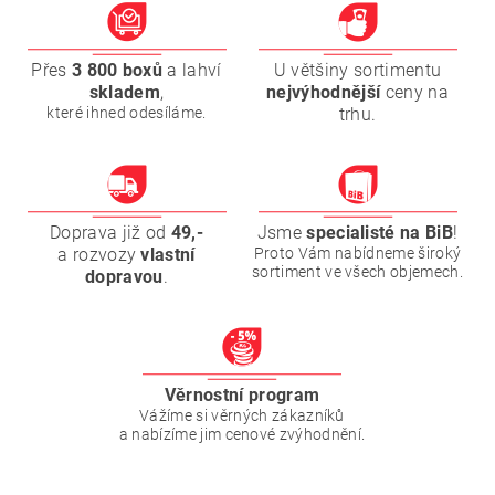
Přes
3 800 boxů
a lahví
U většiny sortimentu
skladem
,
nejvýhodnější
ceny na
které ihned odesíláme.
trhu.
Doprava již od
49,-
Jsme
specialisté na BiB
!
a rozvozy
vlastní
Proto Vám nabídneme široký
sortiment ve všech objemech.
dopravou
.
Věrnostní program
Vážíme si věrných zákazníků
a nabízíme jim cenové zvýhodnění.