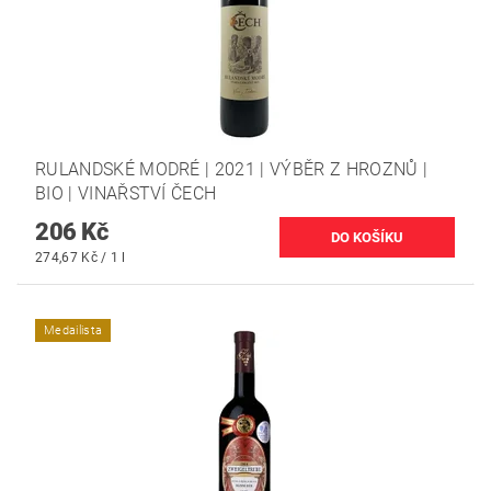
RULANDSKÉ MODRÉ | 2021 | VÝBĚR Z HROZNŮ |
BIO | VINAŘSTVÍ ČECH
206 Kč
274,67 Kč / 1 l
Medailista