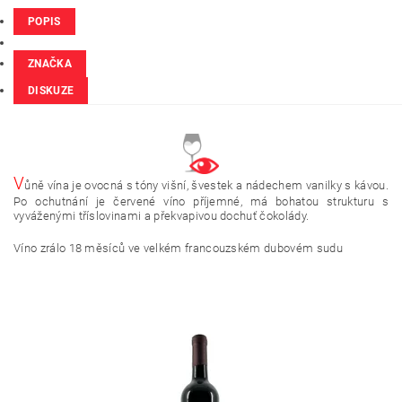
POPIS
ZNAČKA
DISKUZE
V
ůně vína je ovocná s tóny višní, švestek a nádechem vanilky s kávou.
Po ochutnání je červené víno příjemné, má bohatou strukturu s
vyváženými tříslovinami a překvapivou dochuť čokolády.
Víno zrálo 18 měsíců ve velkém francouzském dubovém sudu