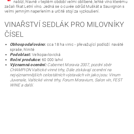
nabízí, hlavně v teplém období velmi oblíbené, lehké víno kterému
začali říkat Letní víno. Jedná se o cuvée odrůd Muškát a Sauvignon s
velmi jemným naperlením a určitě stojí za vyzkoušení.
VINAŘSTVÍ SEDLÁK PRO MILOVNÍKY
ČÍSEL
Obhospodařováno
:
cca 18 ha vinic - převažující podloží: naváté
spraše, hlinité
Podoblast:
Velkopavlovická
Roční produkce:
60 000 lahví
Významná ocenění:
Cabernet Moravia 2007, pozdní sběr
CHAMPION Valtické vinné trhy, Dále získávají ocenění na
nejvýznamnějších celostátních výstavách vín jako jsou: Vinum
Juvenale, Valtické vinné trhy, Forum Moravium, Salon vín, FEST
WINE a další.