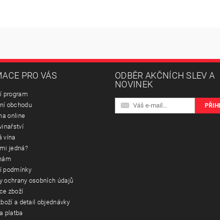
ACE PRO VÁS
ODBĚR AKČNÍCH SLEV A
NOVINEK
í program
ní obchodu
na online
vinařství
 vína
mi jedná?
 nám
í podmínky
 ochrany osobních údajů
ce zboží
boží a detail objednávky
a platba