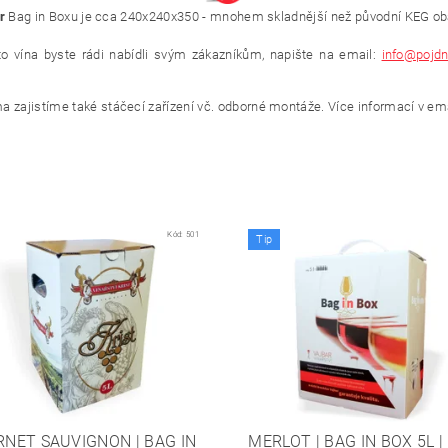
r
Bag in Boxu je cca 240x240x350 - mnohem skladnější než původní KEG oba
to vína byste rádi nabídli svým zákazníkům, napište na email:
info@pojdn
 zajistíme také stáčecí zařízení vč. odborné montáže. Více informací v em
Kód:
501
Tip
NET SAUVIGNON | BAG IN
MERLOT | BAG IN BOX 5L |