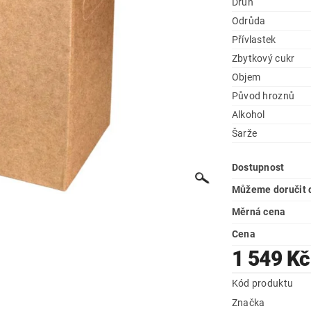
Druh
Odrůda
Přívlastek
Zbytkový cukr
Objem
Původ hroznů
Alkohol
Šarže
Dostupnost
Můžeme doručit 
Měrná cena
Cena
1 549 Kč
Kód produktu
Značka