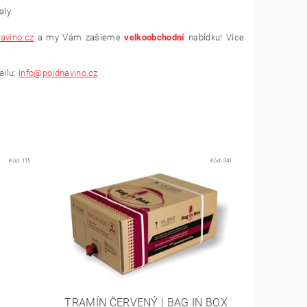
ly.
avino.cz
a my Vám zašleme
velkoobchodní
nabídku! Více
ailu:
info@pojdnavino.cz
Kód:
115
Kód:
341
TRAMÍN ČERVENÝ | BAG IN BOX