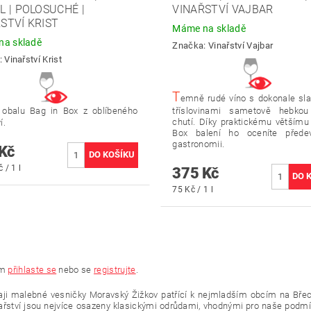
L | POLOSUCHÉ |
VINAŘSTVÍ VAJBAR
STVÍ KRIST
Máme na skladě
a skladě
Značka:
Vinařství Vajbar
:
Vinařství Krist
T
emně rudé víno s dokonale sl
 obalu Bag in Box z oblíbeného
tříslovinami sametově hebkou
chutí. Díky praktickému většímu
í.
Box balení ho oceníte přede
gastronomii.
Kč
 / 1 l
375 Kč
75 Kč / 1 l
ím
přihlaste se
nebo se
registrujte
.
aji malebné vesničky Moravský Žižkov patřící k nejmladším obcím na Břecl
inařství jsou nejvíce osazeny klasickými odrůdami, vhodnými pro naše podm