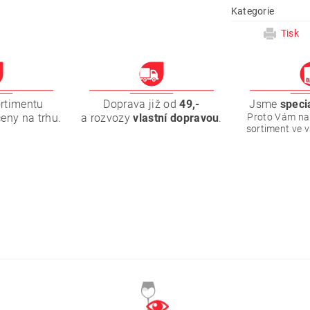
Kategorie
Tisk
ortimentu
Doprava již od
49,-
Jsme
speci
ceny na trhu.
a rozvozy
vlastní dopravou
.
Proto Vám na
sortiment ve 