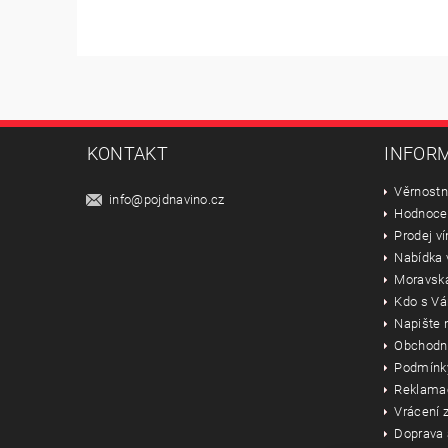
KONTAKT
INFORM
Věrnostn
info
@
pojdnavino.cz
Hodnoce
Prodej ví
Nabídka 
Moravská
Kdo s Vá
Napište
Obchodn
Podmínky
Reklama
Vrácení z
Doprava 