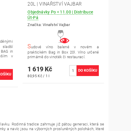
20L | VINAŘSTVÍ VAJBAR
Objednávky Po < 11.00 | Distribuce
Út-Pá
Značka:
Vinařství Vajbar
aděnými
S
 sladší
udové víno balené v novém a
 BAG in
praktickém Bag in Box 20l. Víno určené
vším v
primárně do vinoték či restaurací.
1 619 Kč
80,95 Kč / 1 l
avku. Rodinná tradice zahrnuje již pátou generaci, která se
ínky a navíc jsou na výborných prosluněných polohách, které