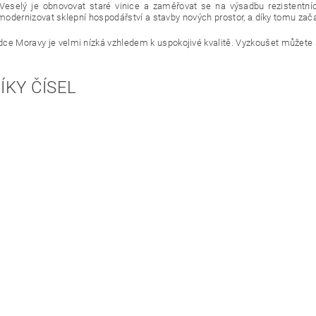
 Veselý je obnovovat staré vinice a zaměřovat se na výsadbu rezistentní
modernizovat sklepní hospodářství a stavby nových prostor, a díky tomu začal
rdce Moravy je velmi nízká vzhledem k uspokojivé kvalitě. Vyzkoušet můžete
ÍKY ČÍSEL