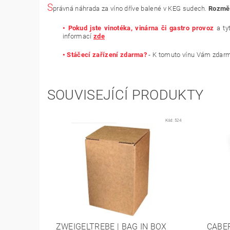
S
právná náhrada za víno dříve balené v KEG sudech.
Rozmě
• Pokud jste vinotéka, vinárna či gastro provoz
a ty
informací
zde
• Stáčecí zařízení zdarma
?
- K tomuto vínu Vám zdarma
SOUVISEJÍCÍ PRODUKTY
Kód:
524
ZWEIGELTREBE | BAG IN BOX
CABER