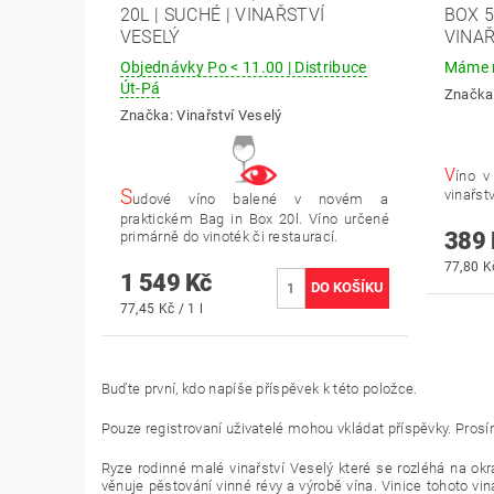
20L | SUCHÉ | VINAŘSTVÍ
BOX 5
VESELÝ
VINAŘ
Objednávky Po < 11.00 | Distribuce
Máme n
Út-Pá
Značka
Značka:
Vinařství Veselý
V
íno v
S
vinařstv
udové víno balené v novém a
praktickém Bag in Box 20l. Víno určené
389 
primárně do vinoték či restaurací.
77,80 Kč
1 549 Kč
77,45 Kč / 1 l
Buďte první, kdo napíše příspěvek k této položce.
Pouze registrovaní uživatelé mohou vkládat příspěvky. Pros
Ryze rodinné malé vinařství Veselý které se rozléhá na okr
věnuje pěstování vinné révy a výrobě vína. Vinice tohoto v