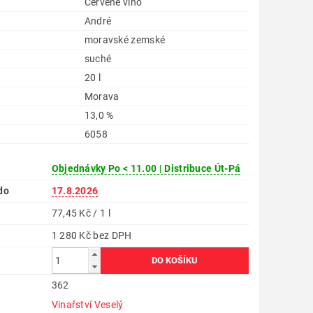
Červené víno
André
moravské zemské
suché
20 l
Morava
13,0 %
6058
Objednávky Po < 11.00 | Distribuce Út-Pá
do
17.8.2026
77,45 Kč / 1 l
1 280 Kč bez DPH
362
Vinařství Veselý