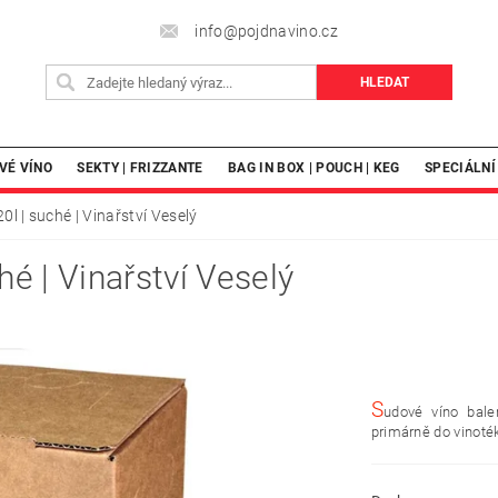
info@pojdnavino.cz
VÉ VÍNO
SEKTY | FRIZZANTE
BAG IN BOX | POUCH | KEG
SPECIÁLNÍ
0l | suché | Vinařství Veselý
hé | Vinařství Veselý
S
udové víno bal
primárně do vinoték