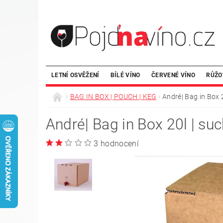
LETNÍ OSVĚŽENÍ
BÍLÉ VÍNO
ČERVENÉ VÍNO
RŮŽO
BAG IN BOX | POUCH | KEG
André| Bag in Box 2
André| Bag in Box 20l | suc
3 hodnocení