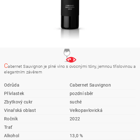
C
abernet Sauvignon je plné víno s ovocnými tóny, jemnou tříslovinou a
elegantním závěrem
Odrůda
Cabernet Sauvignon
Přívlastek
pozdní sběr
Zbytkový cukr
suché
Vinařská oblast
Velkopavlovická
Ročník
2022
Trať
Alkohol
13,0 %