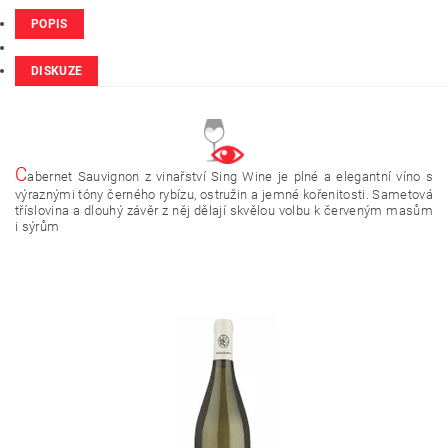
POPIS
DISKUZE
C
abernet Sauvignon z vinařství Sing Wine je plné a elegantní víno s
výraznými tóny černého rybízu, ostružin a jemné kořenitosti. Sametová
tříslovina a dlouhý závěr z něj dělají skvělou volbu k červeným masům
i sýrům