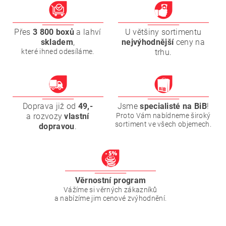
Přes
3 800 boxů
a lahví
U většiny sortimentu
skladem
,
nejvýhodnější
ceny na
které ihned odesíláme.
trhu.
Doprava již od
49,-
Jsme
specialisté na BiB
!
a rozvozy
vlastní
Proto Vám nabídneme široký
sortiment ve všech objemech.
dopravou
.
Věrnostní program
Vážíme si věrných zákazníků
a nabízíme jim cenové zvýhodnění.