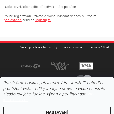
Buďte první, kdo napíše příspěvek k této položce.
Pouze registrovaní uživatelé mohou vkládat příspěvky. Prosím
přihlaste se
nebo se
registrujte
.
Zákaz prodeje alkoholických nápojů osobám mladším 18 let.
Používáme cookies, abychom Vám umožnili pohodlné
prohlížení webu a díky analýze provozu webu neustále
zlepšovali jeho funkce, výkon a použitelnost.
Více
informací zde
NASTAVENÍ