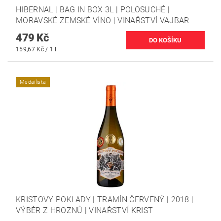
HIBERNAL | BAG IN BOX 3L | POLOSUCHÉ |
MORAVSKÉ ZEMSKÉ VÍNO | VINAŘSTVÍ VAJBAR
479 Kč
159,67 Kč / 1 l
Medailista
KRISTOVY POKLADY | TRAMÍN ČERVENÝ | 2018 |
VÝBĚR Z HROZNŮ | VINAŘSTVÍ KRIST