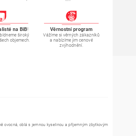
alisté na BiB
!
Věrnostní program
bídneme široký
Vážíme si věrných zákazníků
všech objemech.
a nabízíme jim cenové
zvýhodnění.
razně ovocná, oblá s jemnou kyselinou a příjemným zbytkovým