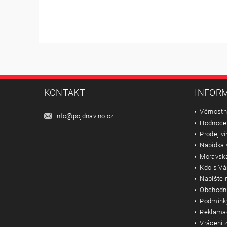
KONTAKT
INFORM
Věrnostn
info
@
pojdnavino.cz
Hodnoce
Prodej ví
Nabídka 
Moravská
Kdo s Vá
Napište
Obchodn
Podmínky
Reklama
Vrácení z