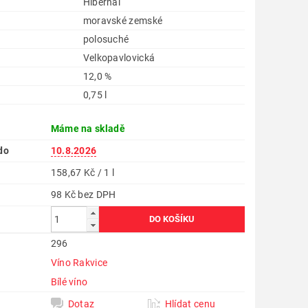
Hibernal
moravské zemské
polosuché
Velkopavlovická
12,0 %
0,75 l
Máme na skladě
do
10.8.2026
158,67 Kč / 1 l
98 Kč bez DPH
296
Víno Rakvice
Bílé víno
Dotaz
Hlídat cenu