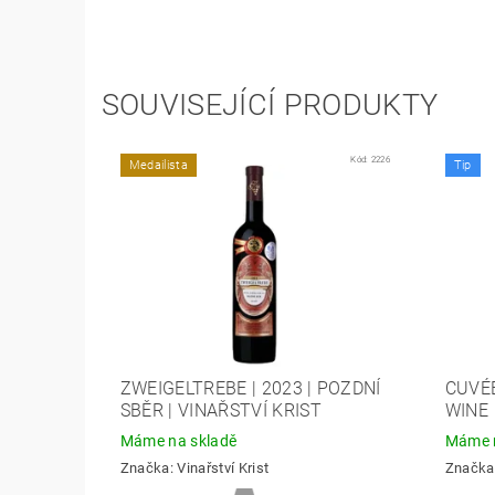
SOUVISEJÍCÍ PRODUKTY
Kód:
2226
Medailista
Tip
ZWEIGELTREBE | 2023 | POZDNÍ
CUVÉE
SBĚR | VINAŘSTVÍ KRIST
WINE
Máme na skladě
Máme n
Značka:
Vinařství Krist
Značka