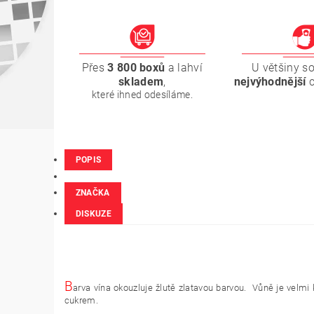
Přes
3 800 boxů
a lahví
U většiny s
skladem
,
nejvýhodnější
které ihned odesíláme.
POPIS
ZNAČKA
DISKUZE
B
arva vína okouzluje žlutě zlatavou barvou. Vůně je velmi
cukrem.