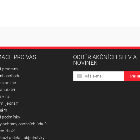
ACE PRO VÁS
ODBĚR AKČNÍCH SLEV A
NOVINEK
í program
ní obchodu
na online
vinařství
 vína
mi jedná?
 nám
í podmínky
 ochrany osobních údajů
ce zboží
boží a detail objednávky