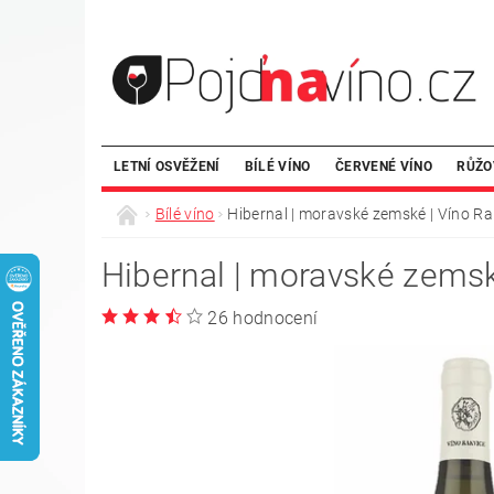
LETNÍ OSVĚŽENÍ
BÍLÉ VÍNO
ČERVENÉ VÍNO
RŮŽO
Bílé víno
Hibernal | moravské zemské | Víno Ra
Hibernal | moravské zemsk
26 hodnocení