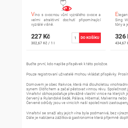
V
E
íno s ovocnou vůní vyzrálého ovoce a
legan
velmi atraktivní dochutí připomínající
Sing W
vyzrálé višně.
tóny a 
227 Kč
326 
302,67 Kč / 1 l
434,67 K
Buďte první, kdo napíše příspěvek k této položce.
Pouze registrovaní uživatelé mohou vkládat příspěvky. Pros
Domovem je obec Rakvice, která má dlouholetou vinohradnicko
synem Oldřichem a začal pěstovat vinnou révu. Společnost 
Vinařství obhospodařuje převážně vlastní vinice na kterých 
červený a Rulandské šedé, Pálava, Hibernal, Malverina nebo 
Červené odrůdy jsou ve vinicích naší společnosti zastoupen
Vinařství se snaží aby jejich vína byla podmanivá, bez výrazný
Dále je nabízena zážitková gastronomie která příjemně dopl