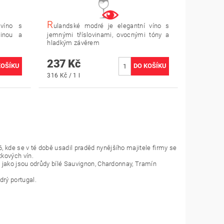
R
 víno s
ulandské modré je elegantní víno s
vinou a
jemnými tříslovinami, ovocnými tóny a
hladkým závěrem
237 Kč
316 Kč / 1 l
 kde se v té době usadil praděd nynějšího majitele firmy se
tkových vín.
n jako jsou odrůdy bílé Sauvignon, Chardonnay, Tramín
rý portugal.