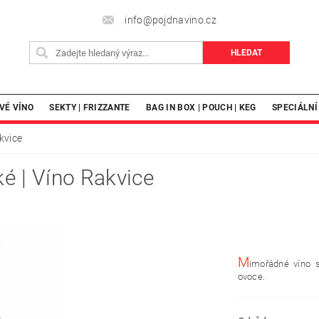
info@pojdnavino.cz
VÉ VÍNO
SEKTY | FRIZZANTE
BAG IN BOX | POUCH | KEG
SPECIÁLNÍ
kvice
é | Víno Rakvice
M
imořádné víno s
ovoce.