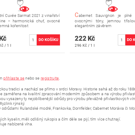
C
tní Cuvée Sarmat 2021 z vinařství
abernet Sauvignon je plné
ine – harmonická chuť, ovocné
ovocnými tóny, jemnou tříslo
jemná kořenitost
elegantním závěrem
Kč
222 Kč
č / 1 l
296 Kč / 1 l
ím
přihlaste se
nebo se
registrujte
.
u tradici a nachází se přímo v srdci Moravy. Historie sahá až do roku 1886,
je zaměřena na kvalitní zpracování moderním způsobem a na výrobu přívlas
jsou vysazeny ty nejoblíbenější odrůdy pro výrobu převážně přívlastkových ví
Ryzlink rýnský.
y odrůdami Rulandské modré, Frankovka, Dornfelder, Cabernet Morávia či Mod
ch kyselin, měli odlišný rukopis a čím déle se pijí, tím více chutnají.
ňuje nabízená vína.