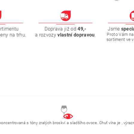
ortimentu
Doprava již od
49,-
Jsme
speci
ceny na trhu.
a rozvozy
vlastní dopravou
.
Proto Vám na
sortiment ve 
 koncentrovaná s tóny zralých broskví a sladšího ovoce. Chuť vína je , vý