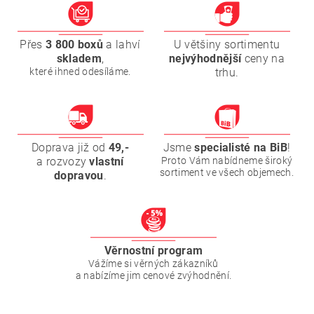
Přes
3 800 boxů
a lahví
U většiny sortimentu
skladem
,
nejvýhodnější
ceny na
které ihned odesíláme.
trhu.
Doprava již od
49,-
Jsme
specialisté na BiB
!
a rozvozy
vlastní
Proto Vám nabídneme široký
sortiment ve všech objemech.
dopravou
.
Věrnostní program
Vážíme si věrných zákazníků
a nabízíme jim cenové zvýhodnění.