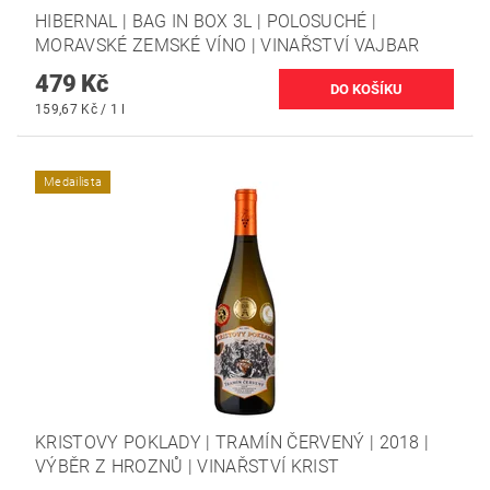
HIBERNAL | BAG IN BOX 3L | POLOSUCHÉ |
MORAVSKÉ ZEMSKÉ VÍNO | VINAŘSTVÍ VAJBAR
479 Kč
159,67 Kč / 1 l
Medailista
KRISTOVY POKLADY | TRAMÍN ČERVENÝ | 2018 |
VÝBĚR Z HROZNŮ | VINAŘSTVÍ KRIST