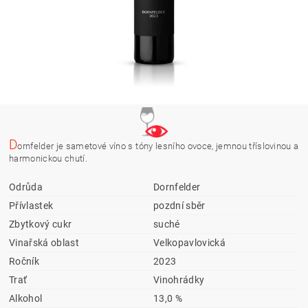
D
ornfelder je sametové víno s tóny lesního ovoce, jemnou tříslovinou a
harmonickou chutí.
Odrůda
Dornfelder
Přívlastek
pozdní sběr
Zbytkový cukr
suché
Vinařská oblast
Velkopavlovická
Ročník
2023
Trať
Vinohrádky
Alkohol
13,0 %