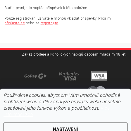
Buďte první, kdo napíše příspěvek k této položce.
Pouze registrovaní uživatelé mohou vkládat příspěvky. Prosím
přihlaste se
nebo se
registrujte
.
Zákaz prodeje alkoholických nápojů osobám mladším 18 let.
Používáme cookies, abychom Vám umožnili pohodlné
prohlížení webu a díky analýze provozu webu neustále
zlepšovali jeho funkce, výkon a použitelnost.
Více
informací zde
NASTAVENÍ