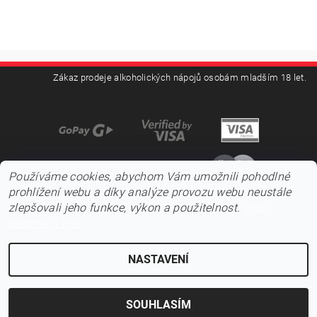
Zákaz prodeje alkoholických nápojů osobám mladším 18 let.
Používáme cookies, abychom Vám umožnili pohodlné
prohlížení webu a díky analýze provozu webu neustále
zlepšovali jeho funkce, výkon a použitelnost.
Více
informací zde
NASTAVENÍ
2026 ©
Pojďnavíno.cz
, všechna práva vyhrazena
Vytvořil Shoptet
SOUHLASÍM