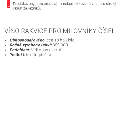
Produkovány jsou především nekomplikovaná vína pro široký
okruh zákazníků.
VÍNO RAKVICE PRO MILOVNÍKY ČÍSEL
Obhospodařováno
:
cca 18 ha vinic
Ročně vyrobeno lahví:
350 000
Podoblast:
Velkopavlovická
Podloží:
hlinito-písčitá