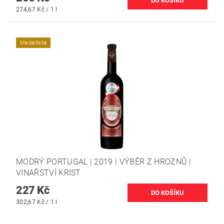
274,67 Kč / 1 l
Medailista
MODRÝ PORTUGAL | 2019 | VÝBĚR Z HROZNŮ |
VINAŘSTVÍ KRIST
227 Kč
302,67 Kč / 1 l