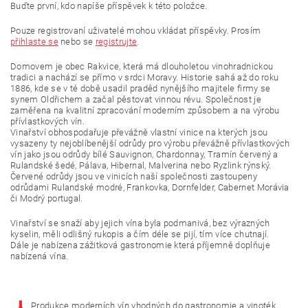
Buďte první, kdo napíše příspěvek k této položce.
Pouze registrovaní uživatelé mohou vkládat příspěvky. Prosím
přihlaste se
nebo se
registrujte
.
Domovem je obec Rakvice, která má dlouholetou vinohradnickou
tradici a nachází se přímo v srdci Moravy. Historie sahá až do roku
1886, kde se v té době usadil praděd nynějšího majitele firmy se
synem Oldřichem a začal pěstovat vinnou révu. Společnost je
zaměřena na kvalitní zpracování moderním způsobem a na výrobu
přívlastkových vín.
Vinařství obhospodařuje převážně vlastní vinice na kterých jsou
vysazeny ty nejoblíbenější odrůdy pro výrobu převážně přívlastkových
vín jako jsou odrůdy bílé Sauvignon, Chardonnay, Tramín červený a
Rulandské šedé, Pálava, Hibernal, Malverina nebo Ryzlink rýnský.
Červené odrůdy jsou ve vinicích naší společnosti zastoupeny
odrůdami Rulandské modré, Frankovka, Dornfelder, Cabernet Morávia
či Modrý portugal.
Vinařství se snaží aby jejich vína byla podmanivá, bez výrazných
kyselin, měli odlišný rukopis a čím déle se pijí, tím více chutnají.
Dále je nabízena zážitková gastronomie která příjemně doplňuje
nabízená vína.
Produkce moderních vín vhodných do gastronomie a vinoték.