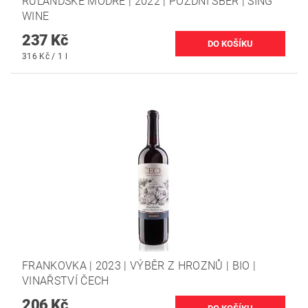
RULANDSKÉ MODRÉ | 2022 | POZDNÍ SBĚR | SING
WINE
237 Kč
316 Kč / 1 l
FRANKOVKA | 2023 | VÝBĚR Z HROZNŮ | BIO |
VINAŘSTVÍ ČECH
206 Kč