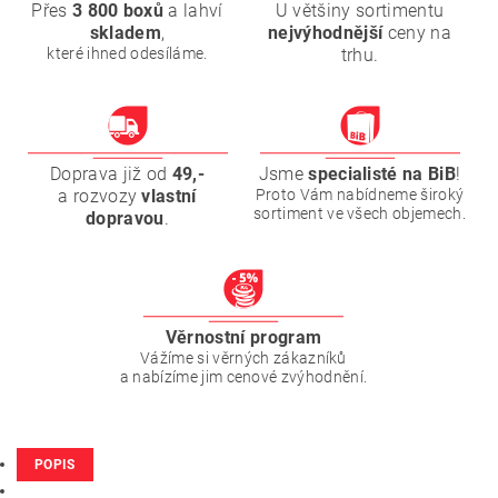
Přes
3 800 boxů
a lahví
U většiny sortimentu
skladem
,
nejvýhodnější
ceny na
které ihned odesíláme.
trhu.
Doprava již od
49,-
Jsme
specialisté na BiB
!
a rozvozy
vlastní
Proto Vám nabídneme široký
sortiment ve všech objemech.
dopravou
.
Věrnostní program
Vážíme si věrných zákazníků
a nabízíme jim cenové zvýhodnění.
POPIS