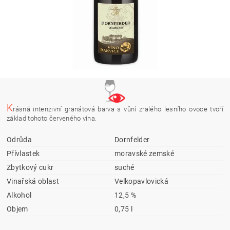
K
rásná intenzivní granátová barva s vůní zralého lesního ovoce tvoří
základ tohoto červeného vína.
Odrůda
Dornfelder
Přívlastek
moravské zemské
Zbytkový cukr
suché
Vinařská oblast
Velkopavlovická
Alkohol
12,5 %
Objem
0,75 l