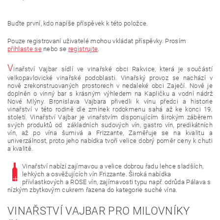
Buďte první, kdo napíše příspěvek k této položce.
Pouze registrovaní uživatelé mohou vkládat příspěvky. Prosím
přihlaste se
nebo se
registrujte
.
V
inařství Vajbar sídlí ve vinařské obci Rakvice, která je součástí
velkopavlovické vinařské podoblasti. Vinařský provoz se nachází v
nově zrekonstruovaných prostorech v nedaleké obci Zaječí. Nově je
doplněn o vinný bar s krásným výhledem na Kapličku a vodní nádrž
Nové Mlýny. Bronislava Vajbara přivedli k vínu předci a historie
vinařství v této rodině dle zmínek rodokmenu sahá až ke konci 19.
století. Vinařství Vajbar je vinařstvím disponujícím širokým záběrem
svých produktů od základních sudových vín, gastro vín, predikátních
vín, až po vína šumivá a Frizzante, Zaměřuje se na kvalitu a
univerzálnost, proto jeho nabídka tvoří velice dobrý poměr ceny k chuti
a kvalitě.
Vinařství nabízí zajímavou a velice dobrou řadu lehce sladších,
lehkých a osvěžujících vín Frizzante. Široká nabídka
přívlastkových a ROSE vín, zajímavosti typu např. odrůda Pálava s
nízkým zbytkovým cukrem řazena do kategorie suché vína.
VINAŘSTVÍ VAJBAR PRO MILOVNÍKY