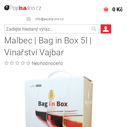
0 Kč
info@pojdnavino.cz
Malbec | Bag in Box 5l |
Vinařství Vajbar
Neohodnoceno