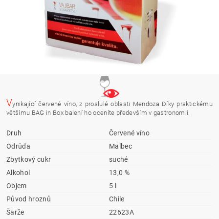
V
ynikající červené víno, z proslulé oblasti Mendoza Díky praktickému
většímu BAG in Box balení ho oceníte především v gastronomii.
Druh
Červené víno
Odrůda
Malbec
Zbytkový cukr
suché
Alkohol
13,0 %
Objem
5 l
Původ hroznů
Chile
Šarže
22623A