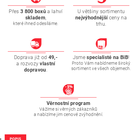
Přes
3 800 boxů
a lahví
U většiny sortimentu
skladem
,
nejvýhodnější
ceny na
které ihned odesíláme.
trhu.
Doprava již od
49,-
Jsme
specialisté na BiB
!
a rozvozy
vlastní
Proto Vám nabídneme široký
sortiment ve všech objemech.
dopravou
.
Věrnostní program
Vážíme si věrných zákazníků
a nabízíme jim cenové zvýhodnění.
POPIS