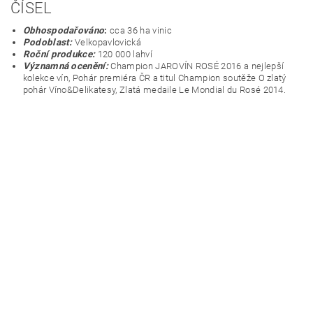
ČÍSEL
Obhospodařováno
:
cca 36 ha vinic
Podoblast:
Velkopavlovická
Roční produkce:
120 000 lahví
Významná ocenění:
Champion JAROVÍN ROSÉ 2016 a nejlepší
kolekce vín, Pohár premiéra ČR a titul Champion soutěže O zlatý
pohár Víno&Delikatesy, Zlatá medaile Le Mondial du Rosé 2014.