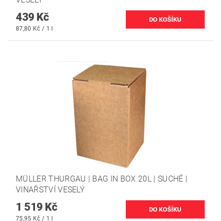
439 Kč
87,80 Kč / 1 l
MÜLLER THURGAU | BAG IN BOX 20L | SUCHÉ |
VINAŘSTVÍ VESELÝ
1 519 Kč
75,95 Kč / 1 l