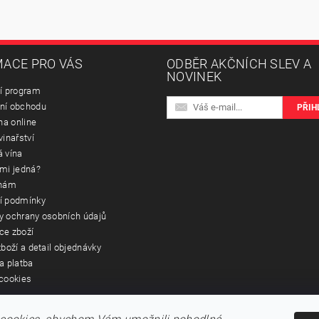
ACE PRO VÁS
ODBĚR AKČNÍCH SLEV A
NOVINEK
í program
ní obchodu
na online
vinařství
 vína
mi jedná?
 nám
í podmínky
 ochrany osobních údajů
ce zboží
boží a detail objednávky
a platba
cookies