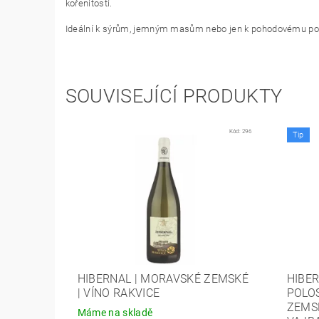
kořenitostí.
Ideální k sýrům, jemným masům nebo jen k pohodovému po
SOUVISEJÍCÍ PRODUKTY
Kód:
296
Tip
HIBERNAL | MORAVSKÉ ZEMSKÉ
HIBER
| VÍNO RAKVICE
POLO
ZEMSK
Máme na skladě