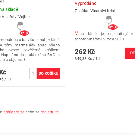
AR
Vyprodáno
a skladě
Značka:
Vinařství Krist
:
Vinařství Vajbar
V
íno které je nejzdařilejší
tohoto vinařství v roce 2018.
 mohutnou a barvitou chutí, v které
e tóny marmelády snad všeho
ího ovoce osvěžené košíkem
262 Kč
DE
Naplněno do praktického BAG in
349,33 Kč / 1 l
ení o objemu 3l.
Kč
č / 1 l
ím
přihlaste se
nebo se
registrujte
.