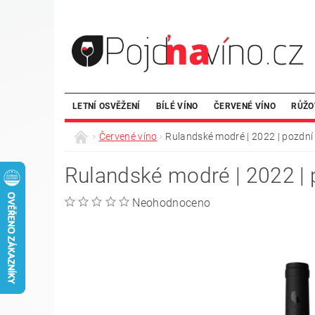
LETNÍ OSVĚŽENÍ
BÍLÉ VÍNO
ČERVENÉ VÍNO
RŮŽO
Červené víno
Rulandské modré | 2022 | pozdní 
Rulandské modré | 2022 | 
Neohodnoceno