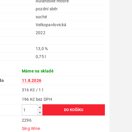
Rulandské modré
pozdní sběr
suché
Velkopavlovická
2022
13,0 %
0,75 l
Máme na skladě
do
11.8.2026
316 Kč / 1 l
196 Kč bez DPH
2296
Sing Wine