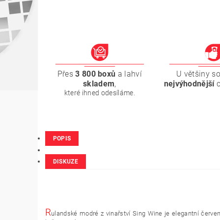
Přes
3 800 boxů
a lahví
U většiny s
skladem
,
nejvýhodnější
které ihned odesíláme.
POPIS
DISKUZE
R
ulandské modré z vinařství Sing Wine je elegantní červen