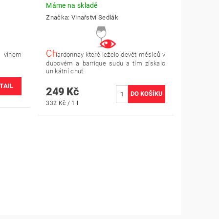
Máme na skladě
Značka:
Vinařství Sedlák
Ch
m vínem
ardonnay které leželo devět měsíců v
dubovém a barrique sudu a tím získalo
unikátní chuť.
TAIL
249 Kč
332 Kč / 1 l