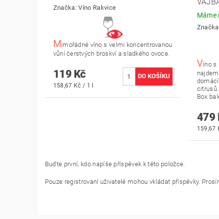
VAJB
Značka:
Víno Rakvice
Máme n
Značka
M
imořádné víno s velmi koncentrovanou
vůní čerstvých broskví a sladkého ovoce.
V
íno s
119 Kč
najdem
domác
158,67 Kč / 1 l
citrusů.
Box bal
479 
159,67 K
Buďte první, kdo napíše příspěvek k této položce.
Pouze registrovaní uživatelé mohou vkládat příspěvky. Pros