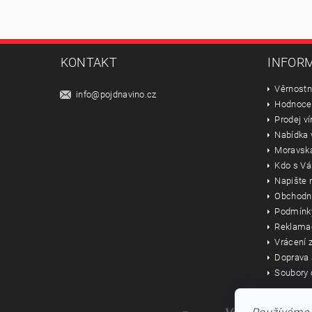
KONTAKT
INFORM
Věrnostn
info
@
pojdnavino.cz
Hodnoce
Prodej ví
Nabídka 
Moravská
Kdo s Vá
Napište
Obchodn
Podmínky
Reklama
Vrácení z
Doprava 
Soubory 