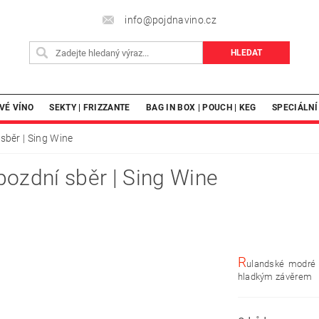
info@pojdnavino.cz
VÉ VÍNO
SEKTY | FRIZZANTE
BAG IN BOX | POUCH | KEG
SPECIÁLNÍ
sběr | Sing Wine
pozdní sběr | Sing Wine
R
ulandské modré j
hladkým závěrem