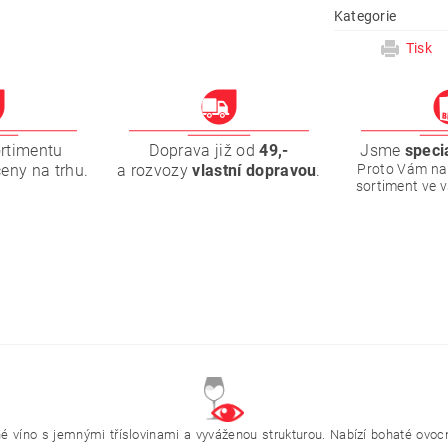
Kategorie
Tisk
ortimentu
Doprava již od
49,-
Jsme
speci
ceny na trhu.
a rozvozy
vlastní dopravou
.
Proto Vám na
sortiment ve 
é víno s jemnými tříslovinami a vyváženou strukturou. Nabízí bohaté ovocn