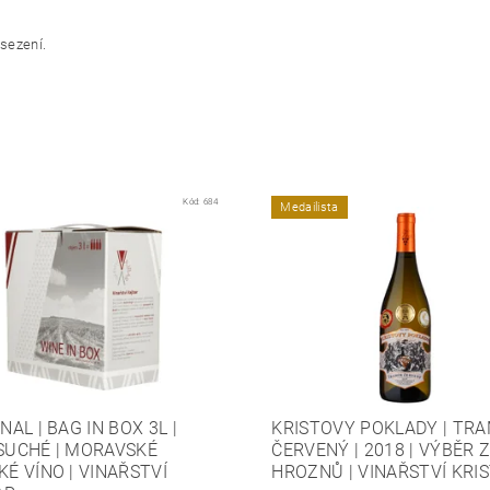
sezení.
Kód:
684
Medailista
NAL | BAG IN BOX 3L |
KRISTOVY POKLADY | TRA
SUCHÉ | MORAVSKÉ
ČERVENÝ | 2018 | VÝBĚR 
É VÍNO | VINAŘSTVÍ
HROZNŮ | VINAŘSTVÍ KRI