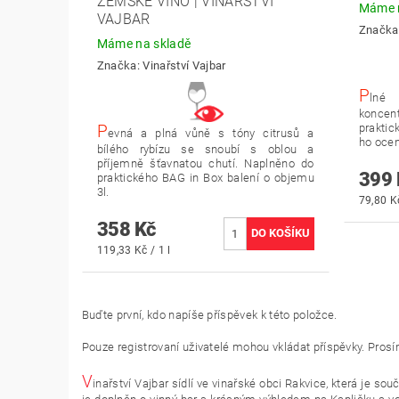
ZEMSKÉ VÍNO | VINAŘSTVÍ
Máme n
VAJBAR
Značka
Máme na skladě
Značka:
Vinařství Vajbar
P
lné
koncen
prakti
P
evná a plná vůně s tóny citrusů a
ho ocen
bílého rybízu se snoubí s oblou a
příjemně šťavnatou chutí. Naplněno do
399 
praktického BAG in Box balení o objemu
3l.
79,80 Kč
358 Kč
119,33 Kč / 1 l
Buďte první, kdo napíše příspěvek k této položce.
Pouze registrovaní uživatelé mohou vkládat příspěvky. Pros
V
inařství Vajbar sídlí ve vinařské obci Rakvice, která je s