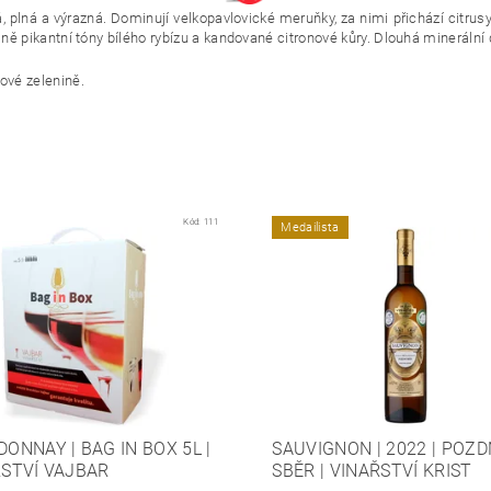
á, plná a výrazná. Dominují velkopavlovické meruňky, za nimi přichází citrus
lně pikantní tóny bílého rybízu a kandované citronové kůry. Dlouhá minerální
ové zelenině.
Kód:
111
Medailista
ONNAY | BAG IN BOX 5L |
SAUVIGNON | 2022 | POZD
STVÍ VAJBAR
SBĚR | VINAŘSTVÍ KRIST