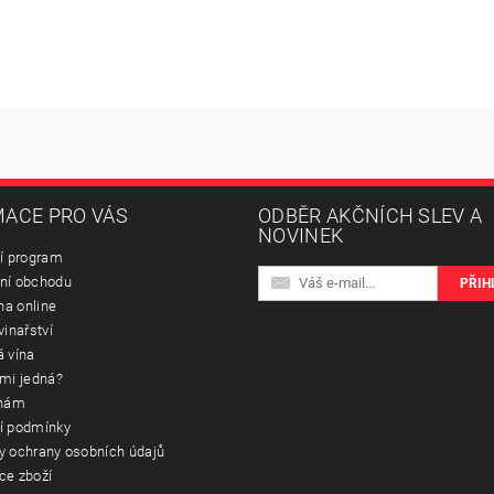
ACE PRO VÁS
ODBĚR AKČNÍCH SLEV A
NOVINEK
í program
ní obchodu
na online
vinařství
 vína
mi jedná?
 nám
í podmínky
 ochrany osobních údajů
ce zboží