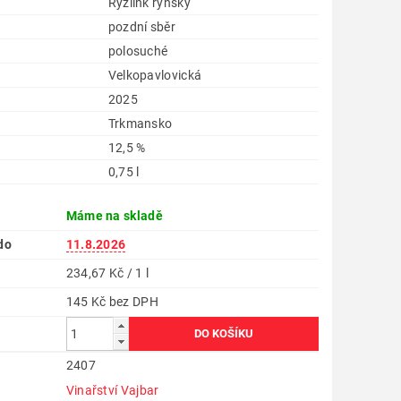
Ryzlink rýnský
pozdní sběr
polosuché
Velkopavlovická
2025
Trkmansko
12,5 %
0,75 l
Máme na skladě
do
11.8.2026
234,67 Kč / 1 l
145 Kč bez DPH
2407
Vinařství Vajbar