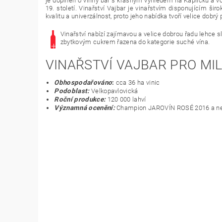
je doplněn o vinný bar s krásným výhledem na Kapličku a vod
19. století. Vinařství Vajbar je vinařstvím disponujícím š
kvalitu a univerzálnost, proto jeho nabídka tvoří velice dobrý
Vinařství nabízí zajímavou a velice dobrou řadu lehce s
zbytkovým cukrem řazena do kategorie suché vína.
VINAŘSTVÍ VAJBAR PRO MIL
Obhospodařováno
:
cca 36 ha vinic
Podoblast:
Velkopavlovická
Roční produkce:
120 000 lahví
Významná ocenění:
Champion JAROVÍN ROSÉ 2016 a nejle