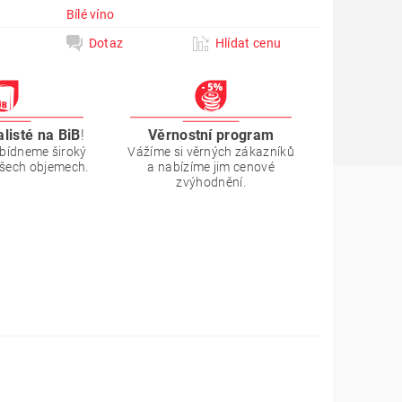
Bílé víno
Dotaz
Hlídat cenu
alisté na BiB
!
Věrnostní program
bídneme široký
Vážíme si věrných zákazníků
všech objemech.
a nabízíme jim cenové
zvýhodnění.