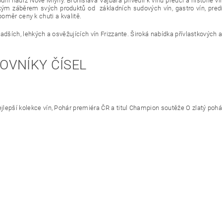
ní nádrž Nové Mlýny. Bronislava Vajbara přivedli k vínu předci a historie v
irokým záběrem svých produktů od základních sudových vín, gastro vín, pred
 poměr ceny k chuti a kvalitě.
ladších, lehkých a osvěžujících vín Frizzante. Široká nabídka přívlastkových
OVNÍKY ČÍSEL
pší kolekce vín, Pohár premiéra ČR a titul Champion soutěže O zlatý pohá