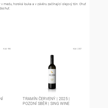
y v medu, horská louka a v závěru začínající olejový tón. Chuť
 dochuť.
Kód:
990
Kód:
2357
NÍ
TRAMÍN ČERVENÝ | 2025 |
POZDNÍ SBĚR | SING WINE