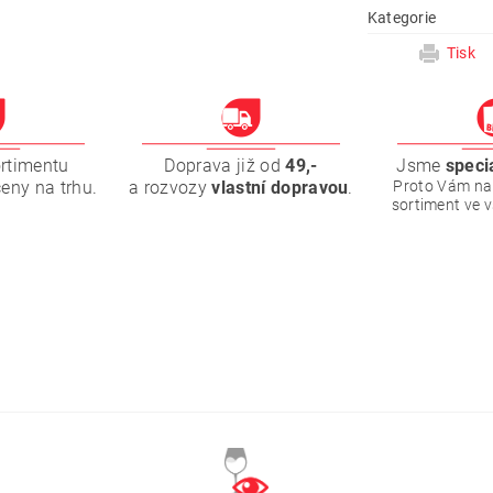
Kategorie
Tisk
ortimentu
Doprava již od
49,-
Jsme
speci
ceny na trhu.
a rozvozy
vlastní dopravou
.
Proto Vám na
sortiment ve 