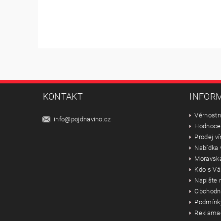
KONTAKT
INFORM
Věrnostn
info
@
pojdnavino.cz
Hodnoce
Prodej ví
Nabídka 
Moravská
Kdo s Vá
Napište
Obchodn
Podmínky
Reklama