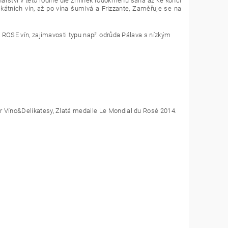
inařství v této rodině dle zmínek rodokmenu sahá až ke konci
ikátních vín, až po vína šumivá a Frizzante, Zaměřuje se na
 a ROSE vín, zajímavosti typu např. odrůda Pálava s nízkým
r Víno&Delikatesy, Zlatá medaile Le Mondial du Rosé 2014.