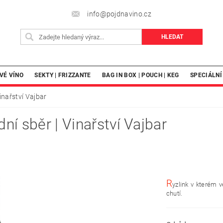
info@pojdnavino.cz
VÉ VÍNO
SEKTY | FRIZZANTE
BAG IN BOX | POUCH | KEG
SPECIÁLNÍ
Vinařství Vajbar
dní sběr | Vinařství Vajbar
R
yzlink v kterém 
chutí.