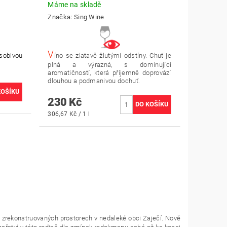
Máme na skladě
Značka:
Sing Wine
V
ůsobivou
íno se zlatavě žlutými odstíny. Chuť je
plná a výrazná, s dominující
aromatičností, která příjemně doprovází
dlouhou a podmanivou dochuť.
230 Kč
306,67 Kč / 1 l
ově zrekonstruovaných prostorech v nedaleké obci Zaječí. Nově