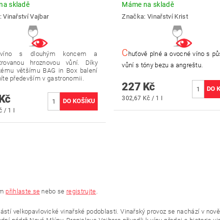
a skladě
Máme na skladě
:
Vinařství Vajbar
Značka:
Vinařství Krist
C
 víno s dlouhým koncem a
huťově plné a ovocné víno s p
trovanou hroznovou vůní. Díky
vůní s tóny bezu a angreštu.
ckému většímu BAG in Box balení
íte především v gastronomii.
227 Kč
Kč
302,67 Kč / 1 l
 / 1 l
ím
přihlaste se
nebo se
registrujte
.
oučástí velkopavlovické vinařské podoblasti. Vinařský provoz se nachází v n