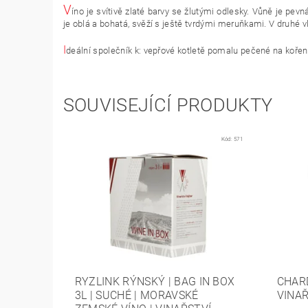
V
íno je svítivě zlaté barvy se žlutými odlesky. Vůně je pevn
je oblá a bohatá, svěží s ještě tvrdými meruňkami. V druhé v
I
deální společník k: vepřové kotletě pomalu pečené na kořen
SOUVISEJÍCÍ PRODUKTY
Kód:
571
RYZLINK RÝNSKÝ | BAG IN BOX
CHARD
3L | SUCHÉ | MORAVSKÉ
VINAŘ