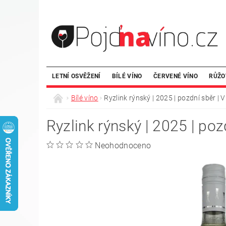
LETNÍ OSVĚŽENÍ
BÍLÉ VÍNO
ČERVENÉ VÍNO
RŮŽO
Bílé víno
Ryzlink rýnský | 2025 | pozdní sběr | 
Ryzlink rýnský | 2025 | poz
Neohodnoceno