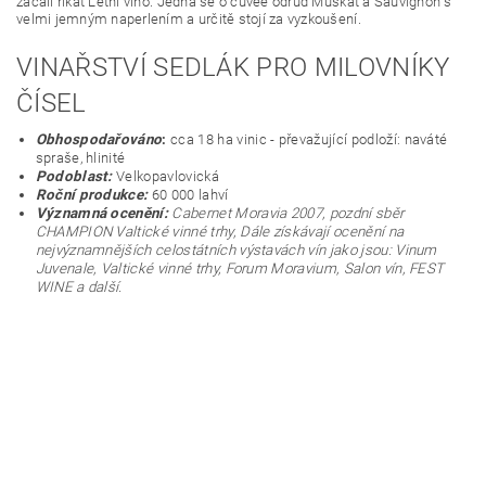
začali říkat Letní víno. Jedná se o cuvée odrůd Muškát a Sauvignon s
velmi jemným naperlením a určitě stojí za vyzkoušení.
VINAŘSTVÍ SEDLÁK PRO MILOVNÍKY
ČÍSEL
Obhospodařováno
:
cca 18 ha vinic - převažující podloží: naváté
spraše, hlinité
Podoblast:
Velkopavlovická
Roční produkce:
60 000 lahví
Významná ocenění:
Cabernet Moravia 2007, pozdní sběr
CHAMPION Valtické vinné trhy, Dále získávají ocenění na
nejvýznamnějších celostátních výstavách vín jako jsou: Vinum
Juvenale, Valtické vinné trhy, Forum Moravium, Salon vín, FEST
WINE a další.