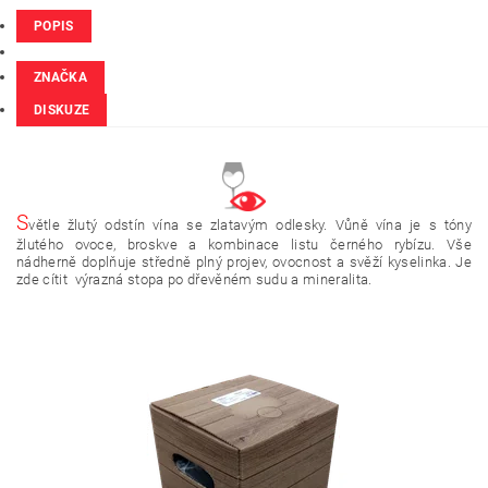
POPIS
ZNAČKA
DISKUZE
S
větle žlutý odstín vína se zlatavým odlesky. Vůně vína je s tóny
žlutého ovoce, broskve a kombinace listu černého rybízu. Vše
nádherně doplňuje středně plný projev, ovocnost a svěží kyselinka. Je
zde cítit výrazná stopa po dřevěném sudu a mineralita.