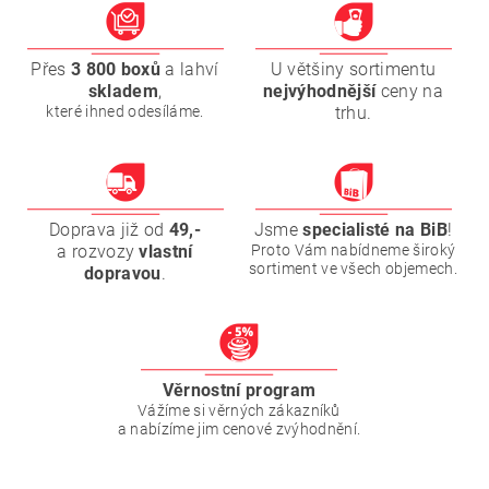
Přes
3 800 boxů
a lahví
U většiny sortimentu
skladem
,
nejvýhodnější
ceny na
které ihned odesíláme.
trhu.
Doprava již od
49,-
Jsme
specialisté na BiB
!
a rozvozy
vlastní
Proto Vám nabídneme široký
sortiment ve všech objemech.
dopravou
.
Věrnostní program
Vážíme si věrných zákazníků
a nabízíme jim cenové zvýhodnění.