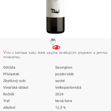
V
íno z barrique sudu, které zaujme osvěžujícím projevem a jemnou
mineralitou.
Odrůda
Sauvignon
Přívlastek
pozdní sběr
Zbytkový cukr
suché
Vinařská oblast
Velkopavlovická
Ročník
2024
Trať
Nová hora
Alkohol
12,5 %