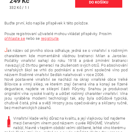
249 Kč
332 Kč / 1 l
Buďte první, kdo napíše příspěvek k této položce.
Pouze registrovaní uživatelé mohou vkládat příspěvky. Prosím
přihlaste se
nebo se
registrujte
.
J
ak název od prvního slova odhaluje, jedná se o vinařství s rodinným
charakterem kde momentálně vládnou bratranci Milan a Jaroslav.
Počátky vinařství sahají do roku 1918 a právě zmínění bratranci
navazují již čtvrtou generací na zkušenosti svých otců. Po absolvování
vinařských škol se vrhli do podnikání a své první společné víno pod
názvem Rodinné vinařství Sedlák nalahvovali v roce 2006.
Nově postavené vinařství se nachází na okraji vinařské obce Velké
Bílovice a vinný sklep, ve kterém zrají červená vína a konají se řízené
degustace, najdete ve sklepní části Půrynky. Snahou je produkovat
originální vína vysoké kvality a udržet rodinný charakter vinařství. Vína
jsou vyráběna moderní technologií tak, aby byla odrůdově typická,
chuťově čistá, plná a svěží Hrozny jsou opečovávány a sklízeny ručně,
bez mechanických zásahů.
Vinařství klade velký důraz na kvalitu, a její vlajkovou loď najdeme
mezi červeným vínem pod názvem cuvée RENOMÉ. Vinařství
nabízí, hlavně v teplém období velmi oblíbené, lehké víno kterému