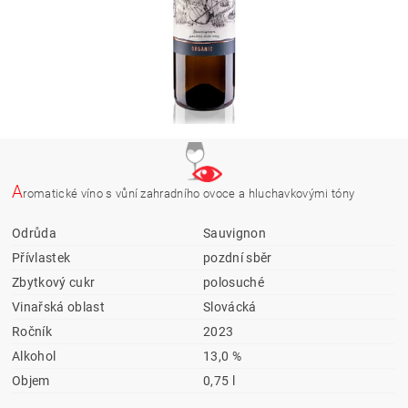
A
romatické víno s vůní zahradního ovoce a hluchavkovými tóny
Odrůda
Sauvignon
Přívlastek
pozdní sběr
Zbytkový cukr
polosuché
Vinařská oblast
Slovácká
Ročník
2023
Alkohol
13,0 %
Objem
0,75 l