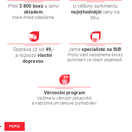
Přes
3 800 boxů
a lahví
U většiny sortimentu
skladem
,
nejvýhodnější
ceny na
které ihned odesíláme.
trhu.
Doprava již od
49,-
Jsme
specialisté na BiB
!
a rozvozy
vlastní
Proto Vám nabídneme široký
sortiment ve všech objemech.
dopravou
.
Věrnostní program
Vážíme si věrných zákazníků
a nabízíme jim cenové zvýhodnění.
POPIS