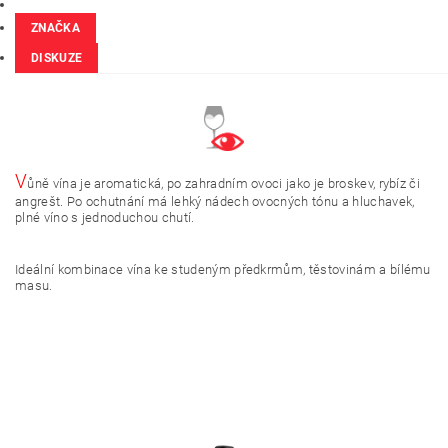
ZNAČKA
DISKUZE
V
ůně vína je aromatická, po zahradním ovoci jako je broskev, rybíz či
angrešt. Po ochutnání má lehký nádech ovocných tónu a hluchavek,
plné víno s jednoduchou chutí.
Ideální kombinace vína ke studeným předkrmům, těstovinám a bílému
masu.