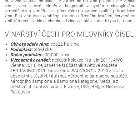
převážná většina produkce je zaměřena na vína jakostní, ale vzniká
zde i víno ledové. Vinařství hospodaří v systému ekologického
zemědělství a zaměřuje se především na vysoce kvalitní přívlastková
vína. Bílá vína jsou vyráběny metodou řízeného kvašení, červená ve
vinifikátorech. Nabídka obsahuje i vína vyzrálá v sudech typu barrique.
VINAŘSTVÍ ČECH PRO MILOVNÍKY ČÍSEL
Obhospodařováno
:
cca22 ha vinic
Podoblast:
Slovácká
Roční produkce:
90 000 lahví
Významná ocenění:
nejlepší kolekce Král vín 2011, AWC
Vienna 2011, nejúspěšnější účastník světové soutěže
TERRAVINO 2011, ledové víno SAUVIGNON 2010 získalo
absolutní vítězství, titul mezinárodního šampiona soutěže,
národního šampiona a šampiona kategorie. Medaile z
prestižních soutěží např. z Francie, USA, Belgie, Německa,
Rakouska.