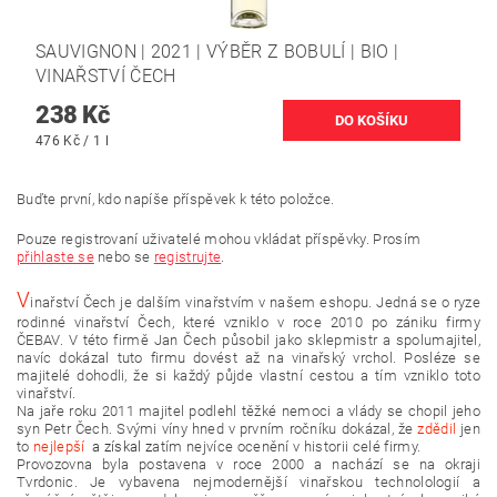
SAUVIGNON | 2021 | VÝBĚR Z BOBULÍ | BIO |
VINAŘSTVÍ ČECH
238 Kč
476 Kč / 1 l
Buďte první, kdo napíše příspěvek k této položce.
Pouze registrovaní uživatelé mohou vkládat příspěvky. Prosím
přihlaste se
nebo se
registrujte
.
V
inařství Čech je dalším vinařstvím v našem eshopu. Jedná se o ryze
rodinné vinařství Čech, které vzniklo v roce 2010 po zániku firmy
ČEBAV. V této firmě Jan Čech působil jako sklepmistr a spolumajitel,
navíc dokázal tuto firmu dovést až na vinařský vrchol. Posléze se
majitelé dohodli, že si každý půjde vlastní cestou a tím vzniklo toto
vinařství.
Na jaře roku 2011 majitel podlehl těžké nemoci a vlády se chopil jeho
syn Petr Čech. Svými víny hned v prvním ročníku dokázal, že
zdědil
jen
to
nejlepší
a získal
z
atím nejvíce ocenění v historii celé firmy.
Provozovna byla postavena v roce 2000 a nachází se na okraji
Tvrdonic. Je vybavena nejmodernější vinařskou technolologií a