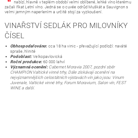
nabízí, hlavně v teplém období velmi oblíbené, lehké víno kterému
začali říkat Letní víno. Jedná se o cuvée odrůd Muškát a Sauvignon s
velmi jemným naperlením a určitě stojí za vyzkoušení.
VINAŘSTVÍ SEDLÁK PRO MILOVNÍKY
ČÍSEL
Obhospodařováno
:
cca 18 ha vinic - převažující podloží: naváté
spraše, hlinité
Podoblast:
Velkopavlovická
Roční produkce:
60 000 lahví
Významná ocenění:
Cabernet Moravia 2007, pozdní sběr
CHAMPION Valtické vinné trhy, Dále získávají ocenění na
nejvýznamnějších celostátních výstavách vín jako jsou: Vinum
Juvenale, Valtické vinné trhy, Forum Moravium, Salon vín, FEST
WINE a další.