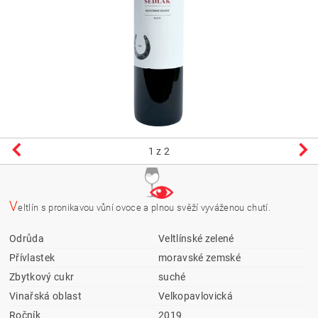
1
z 2
V
eltlín s pronikavou vůní ovoce a plnou svěží vyváženou chutí.
Odrůda
Veltlínské zelené
Přívlastek
moravské zemské
Zbytkový cukr
suché
Vinařská oblast
Velkopavlovická
Ročník
2019