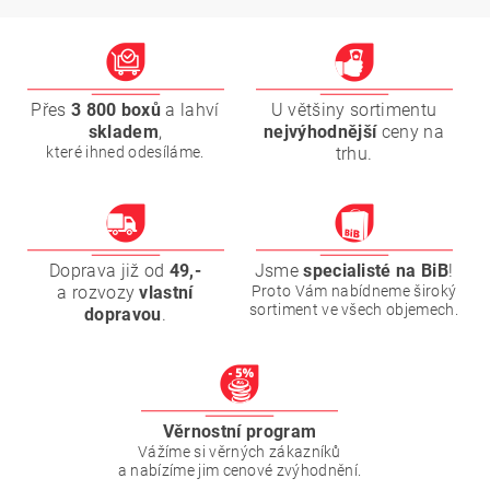
Přes
3 800 boxů
a lahví
U většiny sortimentu
skladem
,
nejvýhodnější
ceny na
které ihned odesíláme.
trhu.
Doprava již od
49,-
Jsme
specialisté na BiB
!
a rozvozy
vlastní
Proto Vám nabídneme široký
sortiment ve všech objemech.
dopravou
.
Věrnostní program
Vážíme si věrných zákazníků
a nabízíme jim cenové zvýhodnění.