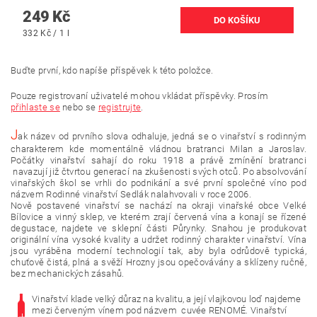
249 Kč
332 Kč / 1 l
Buďte první, kdo napíše příspěvek k této položce.
Pouze registrovaní uživatelé mohou vkládat příspěvky. Prosím
přihlaste se
nebo se
registrujte
.
J
ak název od prvního slova odhaluje, jedná se o vinařství s rodinným
charakterem kde momentálně vládnou bratranci Milan a Jaroslav.
Počátky vinařství sahají do roku 1918 a právě zmínění bratranci
navazují již čtvrtou generací na zkušenosti svých otců. Po absolvování
vinařských škol se vrhli do podnikání a své první společné víno pod
názvem Rodinné vinařství Sedlák nalahvovali v roce 2006.
Nově postavené vinařství se nachází na okraji vinařské obce Velké
Bílovice a vinný sklep, ve kterém zrají červená vína a konají se řízené
degustace, najdete ve sklepní části Půrynky. Snahou je produkovat
originální vína vysoké kvality a udržet rodinný charakter vinařství. Vína
jsou vyráběna moderní technologií tak, aby byla odrůdově typická,
chuťově čistá, plná a svěží Hrozny jsou opečovávány a sklízeny ručně,
bez mechanických zásahů.
Vinařství klade velký důraz na kvalitu, a její vlajkovou loď najdeme
mezi červeným vínem pod názvem cuvée RENOMÉ. Vinařství