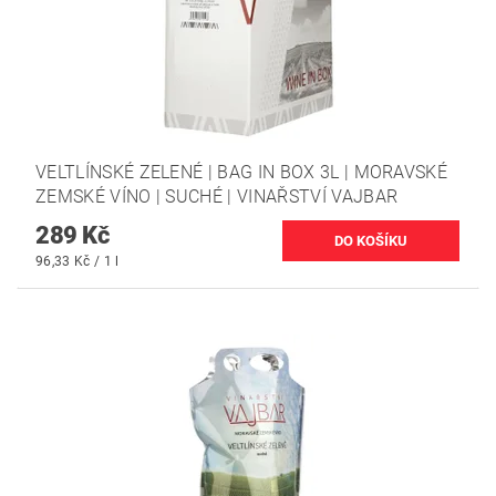
VELTLÍNSKÉ ZELENÉ | BAG IN BOX 3L | MORAVSKÉ
ZEMSKÉ VÍNO | SUCHÉ | VINAŘSTVÍ VAJBAR
289 Kč
96,33 Kč / 1 l