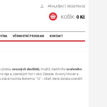
|
PŘIHLÁŠENÍ
REGISTRACE
KOŠÍK:
0 Kč
 VÍNA
VĚRNOSTNÍ PROGRAM
KONTAKT
m výrobou
ovocných destilátů,
moštů, tradičního
svařeného
o ráje a Jizerských hor v obci Zásada. Ovocný lihovar a
u stává novinka
Bohemia "12" - višeň, která získala
ocenění