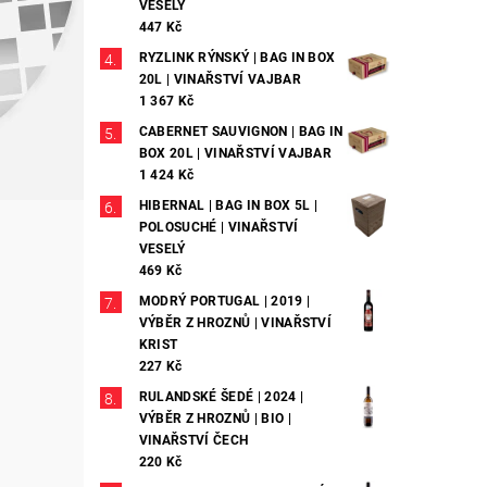
VESELÝ
447 Kč
RYZLINK RÝNSKÝ | BAG IN BOX
20L | VINAŘSTVÍ VAJBAR
1 367 Kč
CABERNET SAUVIGNON | BAG IN
BOX 20L | VINAŘSTVÍ VAJBAR
1 424 Kč
HIBERNAL | BAG IN BOX 5L |
POLOSUCHÉ | VINAŘSTVÍ
VESELÝ
469 Kč
MODRÝ PORTUGAL | 2019 |
VÝBĚR Z HROZNŮ | VINAŘSTVÍ
KRIST
227 Kč
RULANDSKÉ ŠEDÉ | 2024 |
VÝBĚR Z HROZNŮ | BIO |
VINAŘSTVÍ ČECH
220 Kč