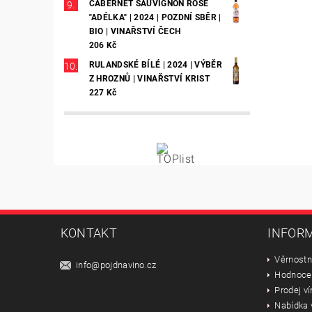
CABERNET SAUVIGNON ROSÉ
"ADÉLKA" | 2024 | POZDNÍ SBĚR |
BIO | VINAŘSTVÍ ČECH
206 Kč
RULANDSKÉ BÍLÉ | 2024 | VÝBĚR
Z HROZNŮ | VINAŘSTVÍ KRIST
227 Kč
KONTAKT
INFORM
Věrnostn
info
@
pojdnavino.cz
Hodnoce
Prodej ví
Nabídka 