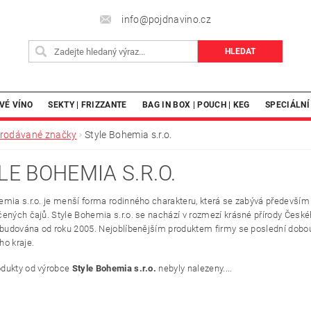
info@pojdnavino.cz
VÉ VÍNO
SEKTY | FRIZZANTE
BAG IN BOX | POUCH | KEG
SPECIÁLNÍ
rodávané značky
Style Bohemia s.r.o.
LE BOHEMIA S.R.O.
emia s.r.o. je menší forma rodinného charakteru, která se zabývá předevší
ených čajů. Style Bohemia s.r.o. se nachází v rozmezí krásné přírody Českéh
e budována od roku 2005. Nejoblíbenějším produktem firmy se poslední dobo
ho kraje.
dukty od výrobce
Style Bohemia s.r.o.
nebyly nalezeny....