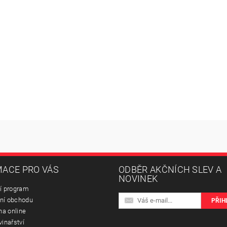
ACE PRO VÁS
ODBĚR AKČNÍCH SLEV A
NOVINEK
í program
ní obchodu
na online
vinařství