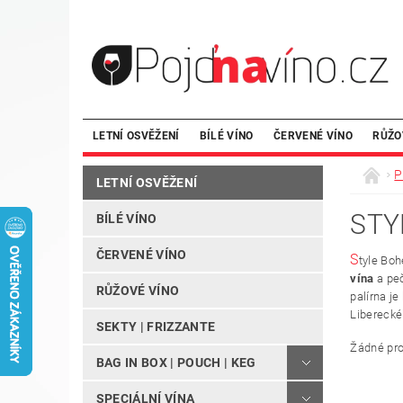
LETNÍ OSVĚŽENÍ
BÍLÉ VÍNO
ČERVENÉ VÍNO
RŮŽO
P
LETNÍ OSVĚŽENÍ
STY
BÍLÉ VÍNO
ČERVENÉ VÍNO
S
tyle Boh
vína
a peč
RŮŽOVÉ VÍNO
palírna j
Liberecké
SEKTY | FRIZZANTE
Žádné pro
BAG IN BOX | POUCH | KEG
SPECIÁLNÍ VÍNA