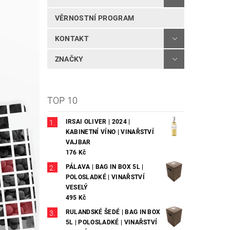
VĚRNOSTNÍ PROGRAM
KONTAKT
ZNAČKY
TOP 10
IRSAI OLIVER | 2024 |
KABINETNÍ VÍNO | VINAŘSTVÍ
VAJBAR
176 Kč
PÁLAVA | BAG IN BOX 5L |
POLOSLADKÉ | VINAŘSTVÍ
VESELÝ
495 Kč
RULANDSKÉ ŠEDÉ | BAG IN BOX
5L | POLOSLADKÉ | VINAŘSTVÍ