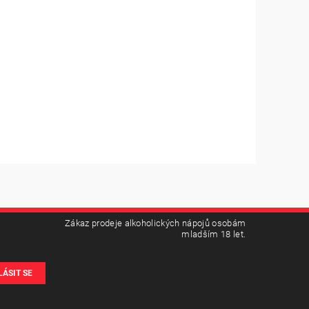
Zákaz prodeje alkoholických nápojů osobám
mladším 18 let.