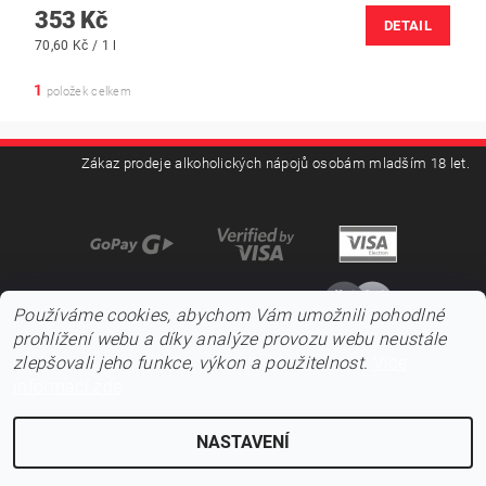
353 Kč
DETAIL
70,60 Kč / 1 l
1
položek celkem
Zákaz prodeje alkoholických nápojů osobám mladším 18 let.
Používáme cookies, abychom Vám umožnili pohodlné
prohlížení webu a díky analýze provozu webu neustále
zlepšovali jeho funkce, výkon a použitelnost.
Více
informací zde
NASTAVENÍ
2026 ©
Pojďnavíno.cz
, všechna práva vyhrazena