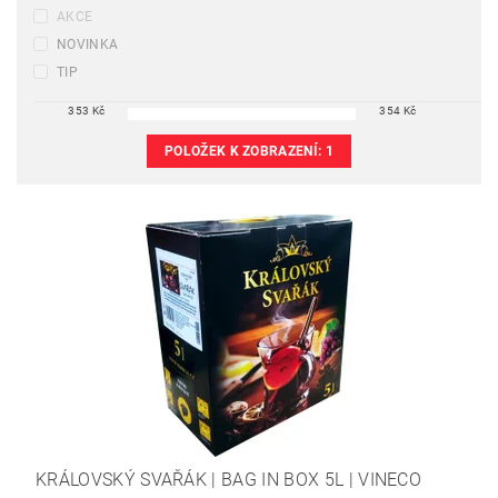
AKCE
NOVINKA
TIP
353
Kč
354
Kč
POLOŽEK K ZOBRAZENÍ:
1
KRÁLOVSKÝ SVAŘÁK | BAG IN BOX 5L | VINECO