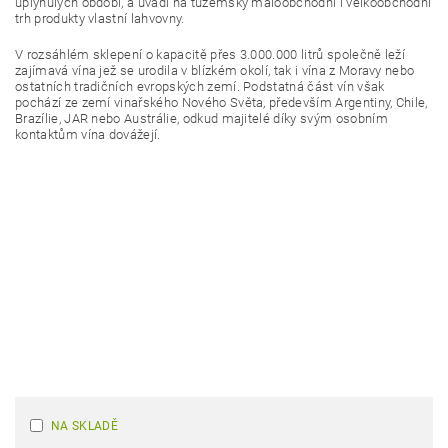
uplynulých období, a uvádí na tuzemský maloobchodní i velkoobchodní
trh produkty vlastní lahvovny.
V rozsáhlém sklepení o kapacitě přes 3.000.000 litrů společně leží
zajímavá vína jež se urodila v blízkém okolí, tak i vína z Moravy nebo
ostatních tradičních evropských zemí. Podstatná část vín však
pochází ze zemí vinařského Nového Světa, především Argentiny, Chile,
Brazílie, JAR nebo Austrálie, odkud majitelé díky svým osobním
kontaktům vína dovážejí.
NA SKLADĚ