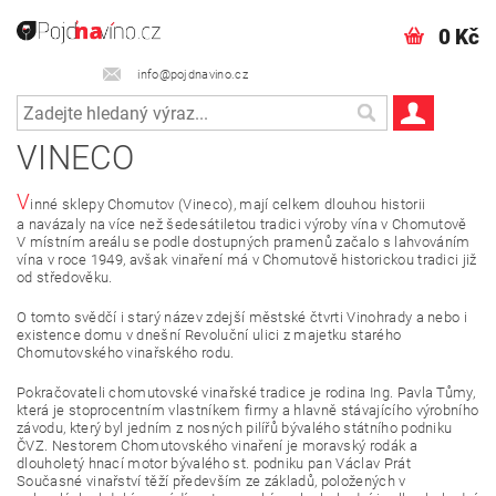
0 Kč
info@pojdnavino.cz
VINECO
V
inné sklepy Chomutov (Vineco), mají celkem dlouhou historii
a
navázaly na více než šedesátiletou tradici výroby vína v Chomutově
V místním areálu se podle dostupných pramenů začalo s lahvováním
vína v roce 1949, avšak vinaření má v Chomutově historickou tradici již
od středověku.
O tomto svědčí i starý název zdejší městské čtvrti Vinohrady a nebo i
existence domu v dnešní Revoluční ulici z majetku starého
Chomutovského vinařského rodu.
Pokračovateli chomutovské vinařské tradice je rodina Ing. Pavla Tůmy,
která je stoprocentním vlastníkem firmy a hlavně stávajícího výrobního
závodu, který byl jedním z nosných pilířů bývalého státního podniku
ČVZ. Nestorem Chomutovského vinaření je moravský rodák a
dlouholetý hnací motor bývalého st. podniku pan Václav Prát
Současné vinařství těží především ze základů, položených v