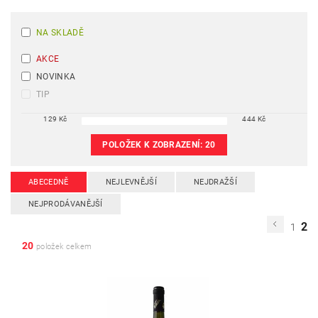
NA SKLADĚ
AKCE
NOVINKA
TIP
129
Kč
444
Kč
POLOŽEK K ZOBRAZENÍ:
20
ABECEDNĚ
NEJLEVNĚJŠÍ
NEJDRAŽŠÍ
NEJPRODÁVANĚJŠÍ
2
1
20
položek celkem