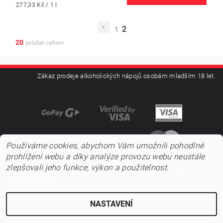
277,33 Kč / 1 l
2
1
20
položek celkem
Zákaz prodeje alkoholických nápojů osobám mladším 18 let.
Používáme cookies, abychom Vám umožnili pohodlné
prohlížení webu a díky analýze provozu webu neustále
zlepšovali jeho funkce, výkon a použitelnost.
Více
informací zde
NASTAVENÍ
2026 ©
Pojďnavíno.cz
, všechna práva vyhrazena