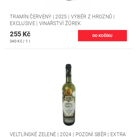
TRAMÍN ČERVENÝ | 2025 | VÝBĚR Z HROZNŮ |
EXCLUSIVE | VINAŘSTVÍ ŽŮREK
255 Kč
340 Kč / 1 l
VELTLÍNSKÉ ZELENÉ | 2024 | POZDNÍ SBĚR | EXTRA