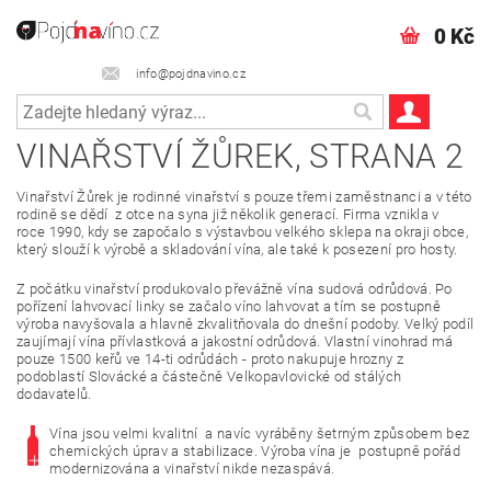
0 Kč
info@pojdnavino.cz
VINAŘSTVÍ ŽŮREK
, STRANA 2
Vinařství Žůrek je rodinné vinařství s pouze třemi zaměstnanci a v této
rodině se dědí z otce na syna již několik generací. Firma vznikla v
roce 1990, kdy se započalo s výstavbou velkého sklepa na okraji obce,
který slouží k výrobě a skladování vína, ale také k posezení pro hosty.
Z počátku vinařství produkovalo převážně vína sudová odrůdová. Po
pořízení lahvovací linky se začalo víno lahvovat a tím se postupně
výroba navyšovala a hlavně zkvalitňovala do dnešní podoby. Velký podíl
zaujímají vína přívlastková a jakostní odrůdová. Vlastní vinohrad má
pouze 1500 keřů ve 14-ti odrůdách - proto nakupuje hrozny z
podoblastí Slovácké a částečně Velkopavlovické od stálých
dodavatelů.
Vína jsou velmi kvalitní a navíc vyráběny šetrným způsobem bez
chemických úprav a stabilizace. Výroba vína je postupně pořád
modernizována a vinařství nikde nezaspává.