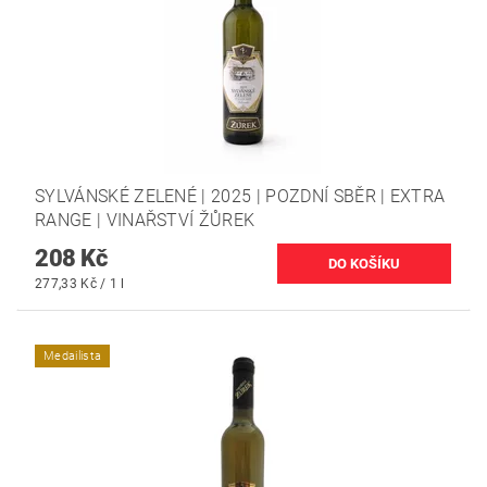
SYLVÁNSKÉ ZELENÉ | 2025 | POZDNÍ SBĚR | EXTRA
RANGE | VINAŘSTVÍ ŽŮREK
208 Kč
277,33 Kč / 1 l
Medailista